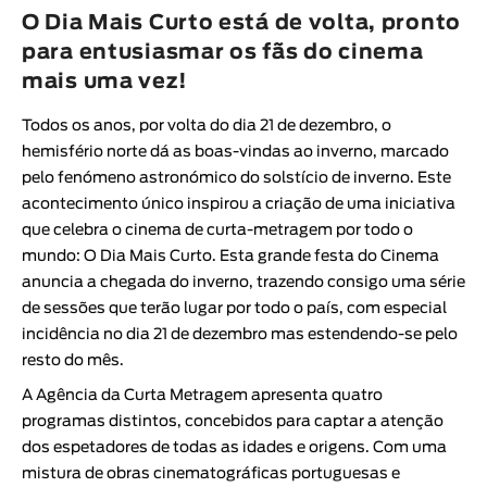
Animar
O Dia Mais Curto está de volta, pronto
DURAÇÃO
para entusiasmar os fãs do cinema
mais uma vez!
< / >
Todos os anos, por volta do dia 21 de dezembro, o
hemisfério norte dá as boas-vindas ao inverno, marcado
pelo fenómeno astronómico do solstício de inverno. Este
GÉNERO
acontecimento único inspirou a criação de uma iniciativa
que celebra o cinema de curta-metragem por todo o
Ficção
mundo: O Dia Mais Curto. Esta grande festa do Cinema
Animação
anuncia a chegada do inverno, trazendo consigo uma série
Experimental
de sessões que terão lugar por todo o país, com especial
Documentário
incidência no dia 21 de dezembro mas estendendo-se pelo
resto do mês.
A
Agência da Curta Metragem
apresenta quatro
programas distintos, concebidos para captar a atenção
dos espetadores de todas as idades e origens. Com uma
mistura de obras cinematográficas portuguesas e