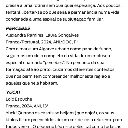
pressa a uma rotina sem qualquer esperança. Aos poucos,
tentará libertar-se do que seria a permanência numa vida
condenada a uma espiral de subjugação familiar.
PERCEBES
Alexandra Ramires
,
Laura Gonçalves
França/Portugal, 2024, ANI/DOC, 11'
Com o mar e um Algarve urbano como pano de fundo,
seguimos um ciclo completo da vida de um molusco
especial chamado “percebes”. No percurso da sua
formação até ao prato, cruzamos diferentes contextos
que nos permitem compreender melhor esta região e
aqueles que nela habitam.
YUCK!
Loïc Espuche
França, 2024, ANI, 13'
Yuck! Quando os casais se beijam (que nojo!), os seus
lábios ficam preenchidos de um cor-de-rosa reluzente para
todos verem. O pequeno Léo ri-se deles, tal como todas as