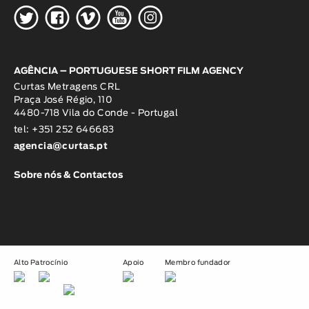
H
G
W
O
K
AGÊNCIA – PORTUGUESE SHORT FILM AGENCY
Curtas Metragens CRL
Praça José Régio, 110
4480-718 Vila do Conde - Portugal
tel: +351 252 646683
agencia@curtas.pt
Sobre nós & Contactos
Alto Patrocínio
Apoio
Membro fundador