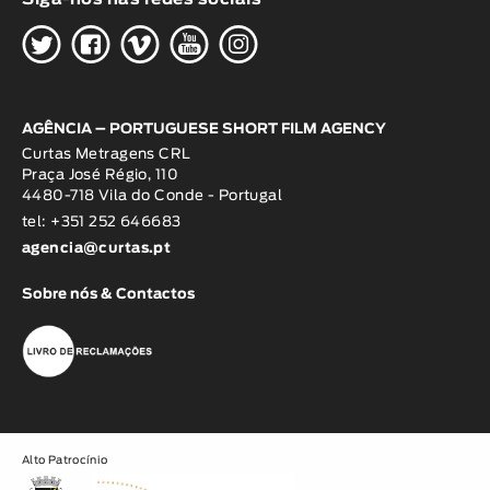
H
G
W
O
K
AGÊNCIA – PORTUGUESE SHORT FILM AGENCY
Curtas Metragens CRL
Praça José Régio, 110
4480-718 Vila do Conde - Portugal
tel: +351 252 646683
agencia@curtas.pt
Sobre nós & Contactos
Alto Patrocínio