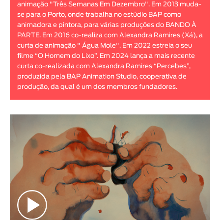
animação "Três Semanas Em Dezembro". Em 2013 muda-
Animar
se para o Porto, onde trabalha no estúdio BAP como
DURAÇÃO
animadora e pintora, para várias produções do BANDO À
PARTE. Em 2016 co-realiza com Alexandra Ramires (Xá), a
< / >
curta de animação " Água Mole". Em 2022 estreia o seu
filme “O Homem do Lixo”. Em 2024 lança a mais recente
curta co-realizada com Alexandra Ramires “Percebes”,
produzida pela BAP Animation Studio, cooperativa de
produção, da qual é um dos membros fundadores.
GÉNERO
Ficção
Animação
Experimental
Documentário