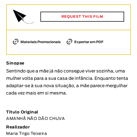
Animar
DURAÇÃO
REQUEST THIS FILM
< / >
Materiais Promocionais
Exportar em PDF
GÉNERO
Sinopse
Ficção
Sentindo que a mãe já não consegue viver sozinha, uma
Animação
mulher volta para a sua casa de infância. Enquanto tenta
Experimental
adaptar-se à sua nova situação, a mãe parece mergulhar
Documentário
cada vez mais em si mesma.
TÓPICOS
Título Original
Tópicos selecionados
AMANHÃ NÃO DÃO CHUVA
Realizador
Maria Trigo Teixeira