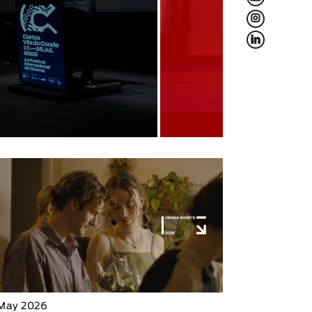
L
f
 May 2026