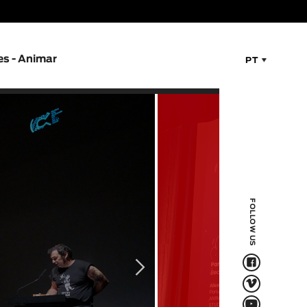
es - Animar
PT
FOLLOW US
F
V
Q