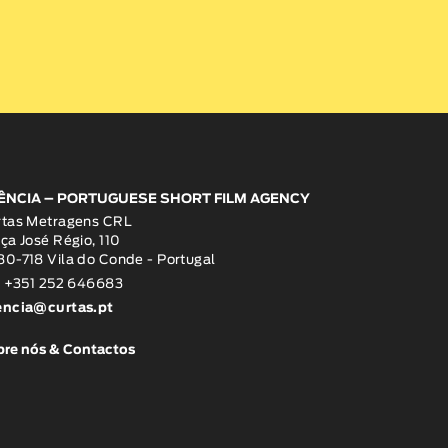
ÊNCIA – PORTUGUESE SHORT FILM AGENCY
rtas Metragens CRL
ça José Régio, 110
0-718 Vila do Conde - Portugal
: +351 252 646683
encia@curtas.pt
re nós & Contactos