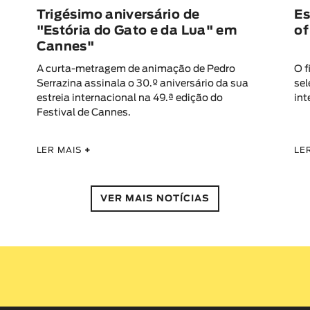
Trigésimo aniversário de
Es
"Estória do Gato e da Lua" em
of
Cannes"
A curta-metragem de animação de Pedro
O f
Serrazina assinala o 30.º aniversário da sua
sel
estreia internacional na 49.ª edição do
int
Festival de Cannes.
LER MAIS
+
LE
VER MAIS NOTÍCIAS