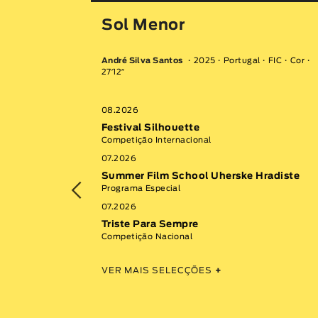
Ossadas
Sol Menor
, FIC
Cor
19′
André Silva Santos
2025
Portugal
FIC
Cor
27′12″
08.2026
Festival Silhouette
Competição Internacional
07.2026
stival
Summer Film School Uherske Hradiste
Programa Especial
07.2026
Triste Para Sempre
Competição Nacional
VER MAIS SELECÇÕES
+