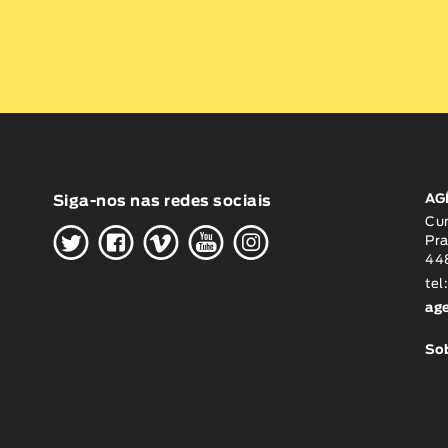
AG
Siga-nos nas redes sociais
H
G
W
O
K
Cu
Pra
448
tel
ag
Sob