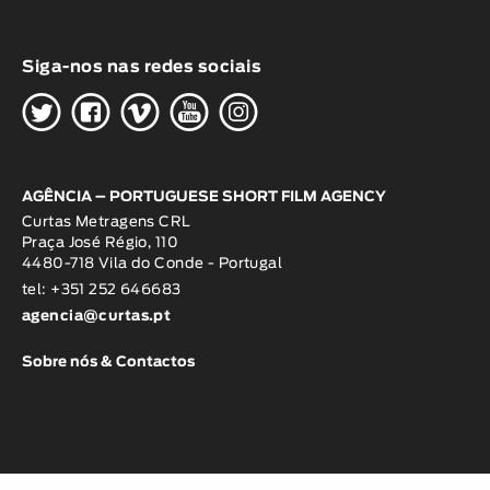
Siga-nos nas redes sociais
H
G
W
O
K
AGÊNCIA – PORTUGUESE SHORT FILM AGENCY
Curtas Metragens CRL
Praça José Régio, 110
4480-718 Vila do Conde - Portugal
tel: +351 252 646683
agencia@curtas.pt
Sobre nós & Contactos