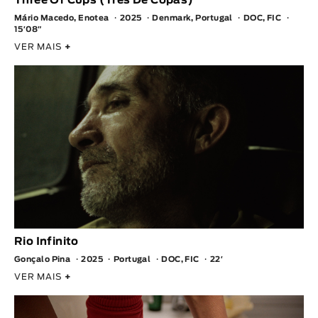
Three Of Cups (Três De Copas)
Mário Macedo, Enotea
2025
Denmark, Portugal
DOC, FIC
15′08″
VER MAIS
+
Rio Infinito
Gonçalo Pina
2025
Portugal
DOC, FIC
22′
VER MAIS
+