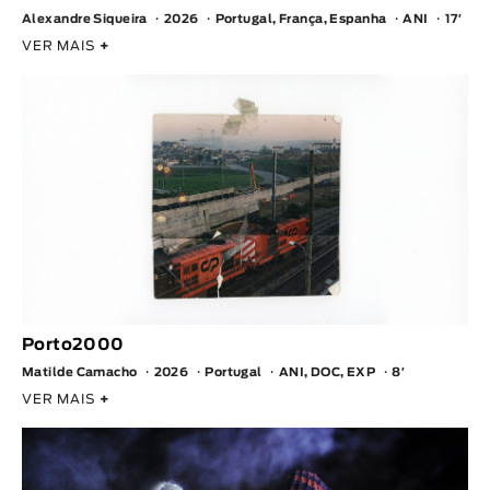
Animar
Alexandre Siqueira
2026
Portugal, França, Espanha
ANI
17′
DURAÇÃO
VER MAIS
+
< / >
GÉNERO
Ficção
Animação
Experimental
Documentário
Porto2000
TÓPICOS
Matilde Camacho
2026
Portugal
ANI, DOC, EXP
8′
VER MAIS
+
Tópicos selecionados