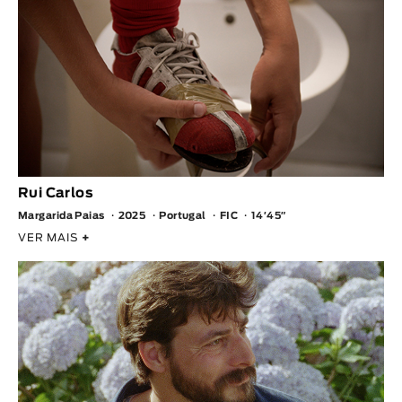
Rui Carlos
Margarida Paias
2025
Portugal
FIC
14′45″
VER MAIS
+