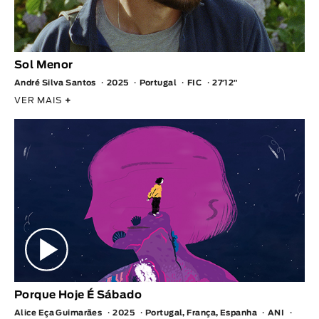
Sol Menor
André Silva Santos
2025
Portugal
FIC
27′12″
VER MAIS
+
Porque Hoje É Sábado
Alice Eça Guimarães
2025
Portugal, França, Espanha
ANI