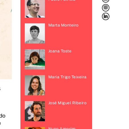
L
f
Marta Monteiro
Joana Toste
Maria Trigo Teixeira
s
José Miguel Ribeiro
ado
u