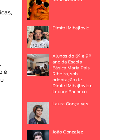
Nuno Amorim
icas,
Dimitri Mihajlovic
Alunos do 6º e 9º
ano da Escola
a
Básica Maria Pais
o é
Ribeiro, sob
eu
orientação de
Dimitri Mihajlovic e
Leonor Pacheco
Laura Gonçalves
João Gonzalez