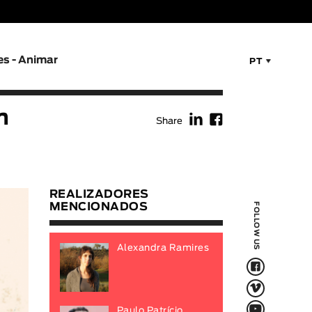
es - Animar
PT
f
F
m
Share
REALIZADORES
MENCIONADOS
FOLLOW US
Alexandra Ramires
F
V
Q
Paulo Patrício