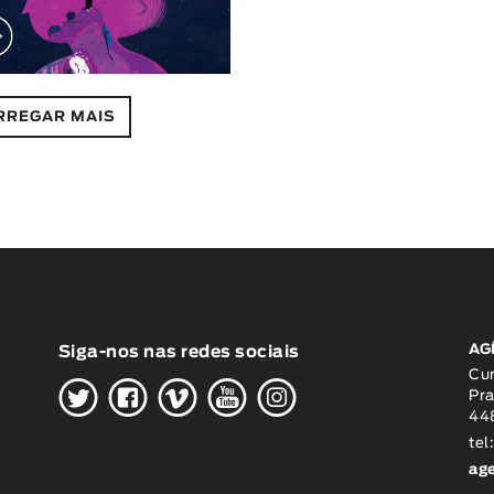
RREGAR MAIS
AG
Siga-nos nas redes sociais
H
G
W
O
K
Cu
Pra
448
tel
ag