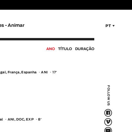
es - Animar
PT
ANO
TÍTULO
DURAÇÃO
gal, França, Espanha
ANI
17′
FOLLOW US
F
V
al
ANI, DOC, EXP
8′
Q