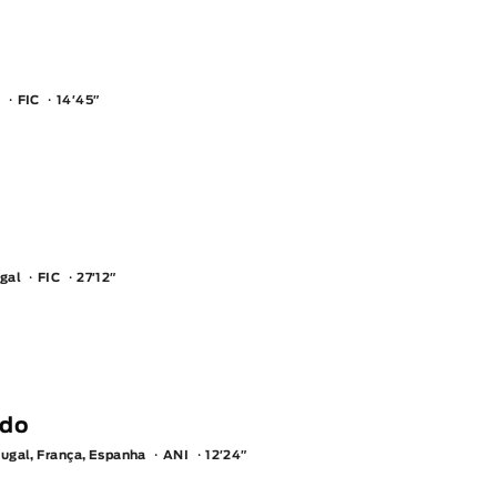
l
FIC
14′45″
gal
FIC
27′12″
ado
tugal, França, Espanha
ANI
12′24″