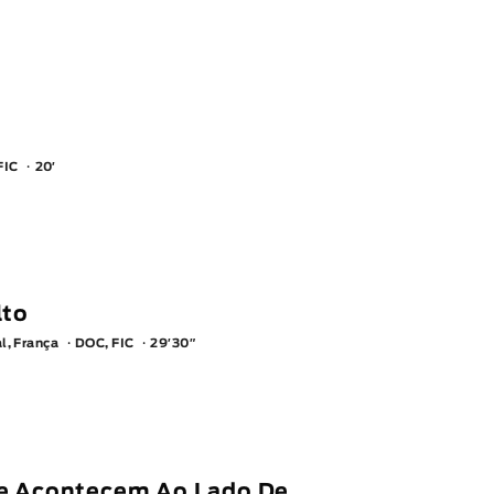
FIC
20′
lto
l, França
DOC, FIC
29′30″
e Acontecem Ao Lado De