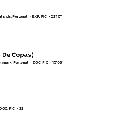
rlands, Portugal
EXP, FIC
22′10″
s De Copas)
nmark, Portugal
DOC, FIC
15′08″
DOC, FIC
22′