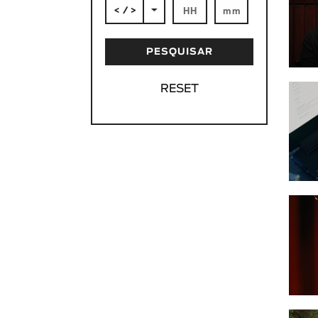
< / >