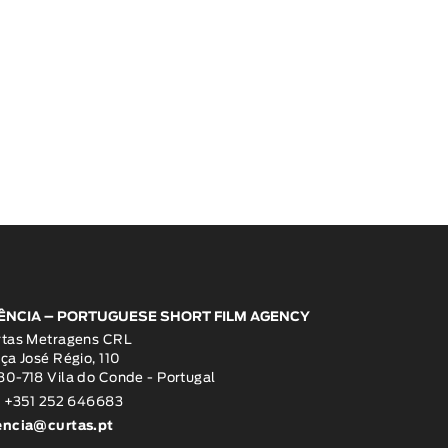
ÊNCIA – PORTUGUESE SHORT FILM AGENCY
rtas Metragens CRL
ça José Régio, 110
0-718 Vila do Conde - Portugal
: +351 252 646683
encia@curtas.pt