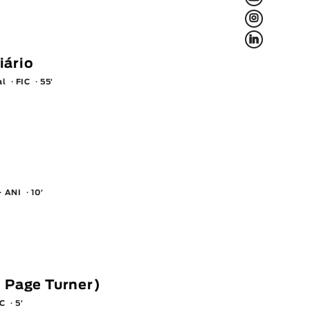
L
f
iário
al
FIC
55′
ANI
10′
e Page Turner)
IC
5′