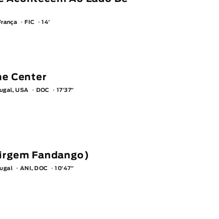
França
FIC
14′
he Center
ugal, USA
DOC
17′37″
Virgem Fandango)
tugal
ANI, DOC
10′47″