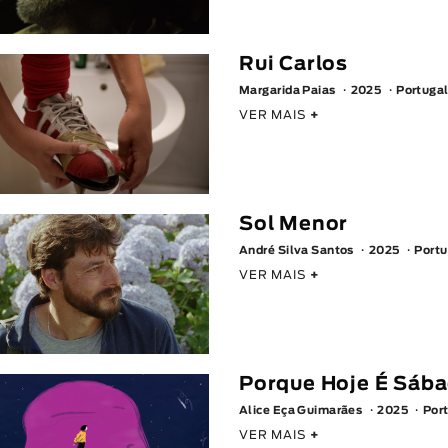
Rui Carlos
Margarida Paias
2025
Portuga
VER MAIS
+
Sol Menor
André Silva Santos
2025
Portu
VER MAIS
+
Porque Hoje É Sáb
Alice Eça Guimarães
2025
Por
VER MAIS
+