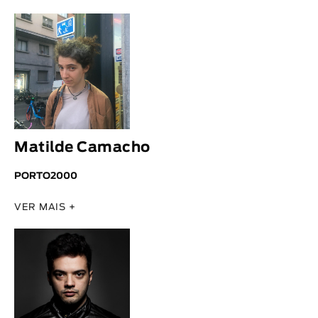
Animar
DURAÇÃO
< / >
GÉNERO
Matilde Camacho
Ficção
Animação
PORTO2000
Experimental
VER MAIS +
Documentário