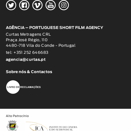
H
G
W
O
K
AGÊNCIA – PORTUGUESE SHORT FILM AGENCY
Curtas Metragens CRL
Praça José Régio, 110
4480-718 Vila do Conde - Portugal
tel: +351 252 646683
agencia@curtas.pt
Sobre nós & Contactos
Alto Patrocínio