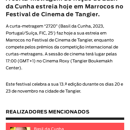
Animar
da Cunha estreia hoje em Marrocos no
DURAÇÃO
Festival de Cinema de Tangier.
< / >
A curta-metragem “
2720
” (
Basil da Cunha
, 2023,
Portugal/Suíça, FIC, 25′) faz hoje a sua estreia em
Marrocos no
Festival de Cinema de Tangier
, enquanto
compete pelos prémios da competição internacional de
GÉNERO
curtas-metragens. A sessão de cinema terá lugar pelas
17:00 (GMT+1) no Cinema Roxy (Tangier Boukemakh
Ficção
Center).
Animação
Experimental
Este festival celebra a sua 13.ª edição durante os dias 20 e
Documentário
23 de novembro na cidade de Tangier.
REALIZADORES MENCIONADOS
Basil da Cunha