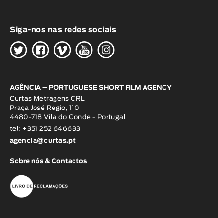
Siga-nos nas redes sociais
H
G
W
O
K
AGÊNCIA – PORTUGUESE SHORT FILM AGENCY
Curtas Metragens CRL
Praça José Régio, 110
4480-718 Vila do Conde - Portugal
tel: +351 252 646683
agencia@curtas.pt
Sobre nós & Contactos