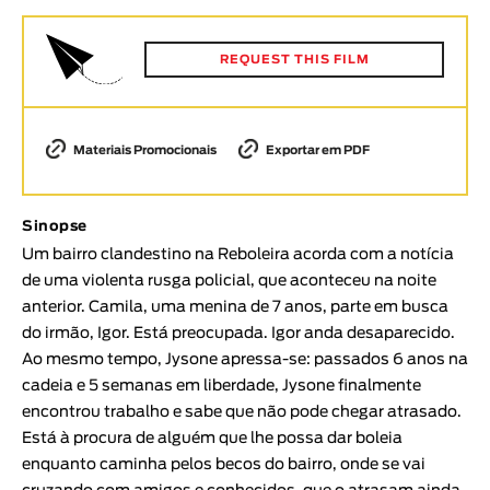
Animar
DURAÇÃO
REQUEST THIS FILM
< / >
Materiais Promocionais
Exportar em PDF
GÉNERO
Sinopse
Ficção
Um bairro clandestino na Reboleira acorda com a notícia
Animação
de uma violenta rusga policial, que aconteceu na noite
Experimental
anterior. Camila, uma menina de 7 anos, parte em busca
Documentário
do irmão, Igor. Está preocupada. Igor anda desaparecido.
Ao mesmo tempo, Jysone apressa-se: passados 6 anos na
TÓPICOS
cadeia e 5 semanas em liberdade, Jysone finalmente
Tópicos selecionados
encontrou trabalho e sabe que não pode chegar atrasado.
Está à procura de alguém que lhe possa dar boleia
enquanto caminha pelos becos do bairro, onde se vai