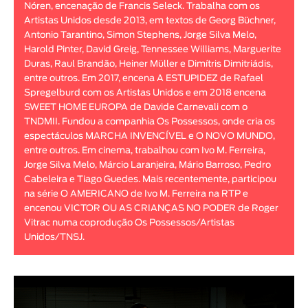
Nóren, encenação de Francis Seleck. Trabalha com os
Animar
Artistas Unidos desde 2013, em textos de Georg Büchner,
DURAÇÃO
Antonio Tarantino, Simon Stephens, Jorge Silva Melo,
Harold Pinter, David Greig, Tennessee Williams, Marguerite
< / >
Duras, Raul Brandão, Heiner Müller e Dimítris Dimitriádis,
entre outros. Em 2017, encena A ESTUPIDEZ de Rafael
Spregelburd com os Artistas Unidos e em 2018 encena
SWEET HOME EUROPA de Davide Carnevali com o
TNDMII. Fundou a companhia Os Possessos, onde cria os
GÉNERO
espectáculos MARCHA INVENCÍVEL e O NOVO MUNDO,
Ficção
entre outros. Em cinema, trabalhou com Ivo M. Ferreira,
Jorge Silva Melo, Márcio Laranjeira, Mário Barroso, Pedro
Animação
Cabeleira e Tiago Guedes. Mais recentemente, participou
Experimental
na série O AMERICANO de Ivo M. Ferreira na RTP e
Documentário
encenou VICTOR OU AS CRIANÇAS NO PODER de Roger
Vitrac numa coprodução Os Possessos/Artistas
Unidos/TNSJ.