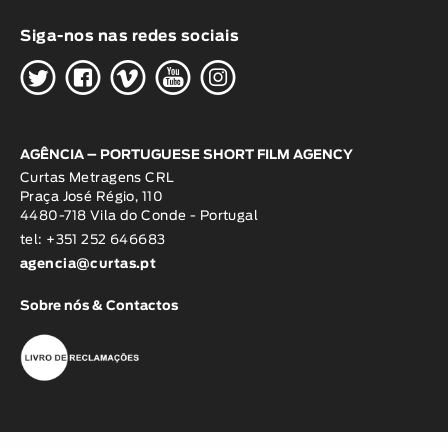
Siga-nos nas redes sociais
H
G
W
O
K
AGÊNCIA – PORTUGUESE SHORT FILM AGENCY
Curtas Metragens CRL
Praça José Régio, 110
4480-718 Vila do Conde - Portugal
tel: +351 252 646683
agencia@curtas.pt
Sobre nós & Contactos