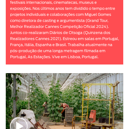
festivais internacionais, cinematecas, museus e
Animar
exposições. Nos últimos anos tem dividido o tempo entre
DURAÇÃO
projetos individuais e colaborações com Miguel Gomes
como diretora de casting e argumentista (Grand Tour,
< / >
Melhor Realizador Cannes Competição Oficial 2024).
Juntos co-realizaram Diários de Otsoga (Quinzena dos
Realizadores Cannes 2021). Estreou em salas em Portugal,
França, Itália, Espanha e Brasil. Trabalha atualmente na
pós-produção de uma longa metragem filmada em
GÉNERO
Portugal, As Estações. Vive em Lisboa, Portugal.
Ficção
Animação
Experimental
Documentário