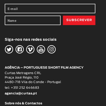
Siga-nos nas redes sociais
H
G
W
O
K
AGÊNCIA – PORTUGUESE SHORT FILM AGENCY
Curtas Metragens CRL
Praça José Régio, 110
4480-718 Vila do Conde - Portugal
tel: +351 252 646683
agencia@curtas.pt
Sobre nós & Contactos