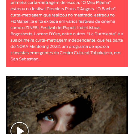
primeira curta-metragem de escola, “O Meu Pijama”
Animar
estreou no festival Premiers Plans D’Angers. “O Banho”,
DURAÇÃO
curta-metragem que realizou no mestrado, estreou no
FidMarseille e foi exibida em vários festivais de cinema
< / >
como o ZINEBI, Festival dei Popoli, IndieLisboa,
Bogoshorts, Laceno D’Oro, entre outros. “La Durmiente” é a
sua primeira curta-metragem independente, que fez parte
do NOKA Mentoring 2022, um programa de apoio a
cineastas emergentes do Centro Cultural Tabakalera, em
GÉNERO
San Sebastián.
Ficção
Animação
Experimental
Documentário