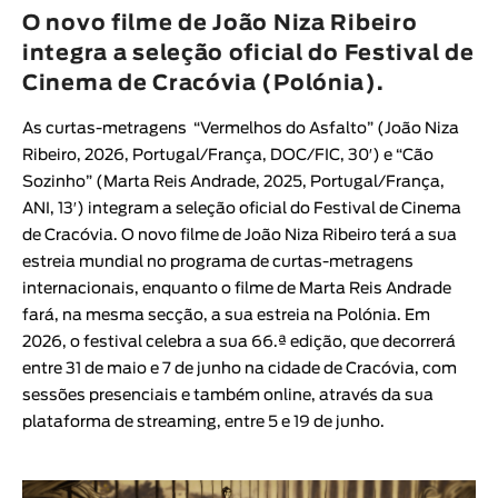
Animar
O novo filme de João Niza Ribeiro
DURAÇÃO
integra a seleção oficial do Festival de
Cinema de Cracóvia (Polónia).
< / >
As curtas-metragens “
Vermelhos do Asfalto
” (
João Niza
Ribeiro
, 2026, Portugal/França, DOC/FIC, 30′
) e “
Cão
Sozinho
” (
Marta Reis Andrade
, 2025, Portugal/França,
GÉNERO
ANI, 13′
) integram a seleção oficial do
Festival de Cinema
de Cracóvia
. O novo filme de
João Niza Ribeiro
terá a sua
Ficção
estreia mundial no programa de curtas-metragens
Animação
internacionais, enquanto o filme de
Marta Reis Andrade
Experimental
fará, na mesma secção, a sua estreia na Polónia. Em
Documentário
2026, o festival celebra a sua 66.ª edição, que decorrerá
entre 31 de maio e 7 de junho na cidade de Cracóvia, com
sessões presenciais e também online, através da sua
plataforma de streaming, entre 5 e 19 de junho.