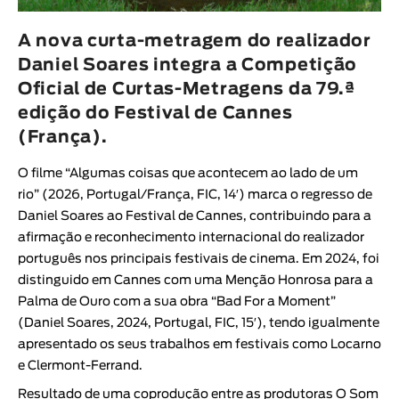
Animar
DURAÇÃO
A nova curta-metragem do realizador
Daniel Soares integra a Competição
< / >
Oficial de Curtas-Metragens da 79.ª
edição do Festival de Cannes
(França).
GÉNERO
O filme “
Algumas coisas que acontecem ao lado de um
Ficção
rio
” (2026, Portugal/França, FIC, 14′) marca o regresso de
Animação
Daniel Soares ao Festival de Cannes, contribuindo para a
afirmação e reconhecimento internacional do realizador
Experimental
português nos principais festivais de cinema. Em 2024, foi
Documentário
distinguido em Cannes
com uma Menção Honrosa para a
Palma de Ouro com a sua obra “
Bad For a Moment
”
(
Daniel Soares
, 2024, Portugal, FIC, 15′), tendo igualmente
apresentado os seus trabalhos em festivais como Locarno
e Clermont-Ferrand.
Resultado de uma coprodução entre as produtoras
O Som