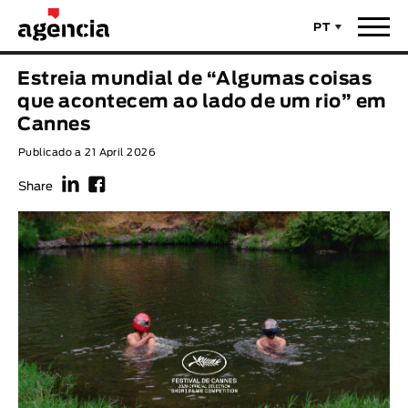
PT
Notícias
Estreia mundial de “Algumas coisas
TÍTULO ORIGINAL
que acontecem ao lado de um rio” em
Filmes
Cannes
Publicado a 21 April 2026
TÍTULO PORTUGUÊS
Realizadores
f
F
Share
Últimas Selecções
REALIZADOR
Estatísticas
LEGENDA DISPONÍVEL
Filmes - Animar
Legenda disponível
Sobre nós & Contactos
ANO
Curtas Vila do Conde
Solar
O Dia Mais Curto
Loja
Ano