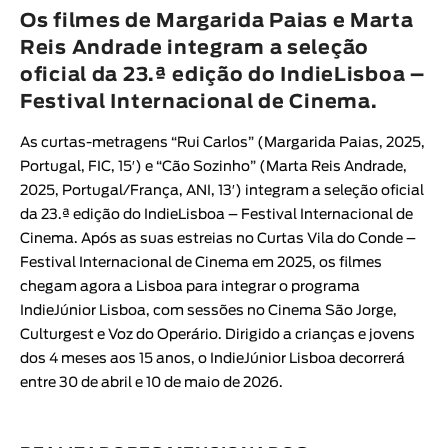
Animar
Os filmes de Margarida Paias e Marta
DURAÇÃO
Reis Andrade integram a seleção
oficial da 23.ª edição do IndieLisboa –
< / >
Festival Internacional de Cinema.
As curtas-metragens “
Rui Carlos
” (
Margarida Paias
, 2025,
Portugal, FIC, 15′
) e “
Cão Sozinho
” (
Marta Reis Andrade
,
GÉNERO
2025, Portugal/França, ANI, 13′
) integram a seleção oficial
Ficção
da 23.ª edição do
IndieLisboa – Festival Internacional de
Cinema
. Após as suas estreias no
Curtas Vila do Conde –
Animação
Festival Internacional de Cinema
em 2025, os filmes
Experimental
chegam agora a Lisboa para integrar o programa
Documentário
IndieJúnior Lisboa
, com sessões no Cinema São Jorge,
Culturgest e Voz do Operário. Dirigido a crianças e jovens
dos 4 meses aos 15 anos, o IndieJúnior Lisboa decorrerá
entre 30 de abril e 10 de maio de 2026.