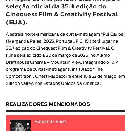
Animar
seleção oficial da 35.ª edição do
DURAÇÃO
Cinequest Film & Creativity Festival
(EUA).
< / >
A estreia norte-americana da curta-metragem “
Rui Carlos
”
(
Margarida Paias
, 2025, Portugal, FIC, 15′
) terá lugar na
35.ª edição do
Cinequest Film & Creativity Festival
. O
GÉNERO
filme será exibido a 20 de março de 2026, no Alamo
Ficção
Drafthouse Cinema – Mountain View, integrando o 10.º
programa de curtas-metragens, intitulado “The
Animação
Competition”. O festival decorre entre 10 e 22 de março, em
Experimental
Silicon Valley, nos Estados Unidos da América.
Documentário
REALIZADORES MENCIONADOS
Margarida Paias