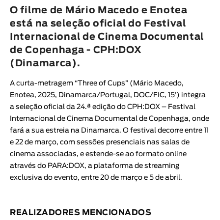
Animar
O filme de Mário Macedo e Enotea
DURAÇÃO
está na seleção oficial do Festival
Internacional de Cinema Documental
< / >
de Copenhaga - CPH:DOX
(Dinamarca).
A curta-metragem “
Three of Cups
” (
Mário Macedo
,
GÉNERO
Enotea
, 2025, Dinamarca/Portugal, DOC/FIC, 15′
) integra
Ficção
a seleção oficial da 24.ª edição do
CPH:DOX – Festival
Internacional de Cinema Documental de Copenhaga
, onde
Animação
fará a sua estreia na Dinamarca. O festival decorre entre 11
Experimental
e 22 de março, com sessões presenciais nas salas de
Documentário
cinema associadas, e estende-se ao formato online
através do
PARA:DOX
, a plataforma de streaming
exclusiva do evento, entre 20 de março e 5 de abril.
REALIZADORES MENCIONADOS