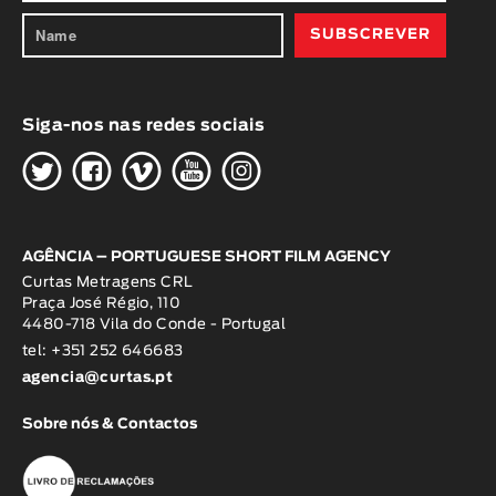
Siga-nos nas redes sociais
H
G
W
O
K
AGÊNCIA – PORTUGUESE SHORT FILM AGENCY
Curtas Metragens CRL
Praça José Régio, 110
4480-718 Vila do Conde - Portugal
tel: +351 252 646683
agencia@curtas.pt
Sobre nós & Contactos