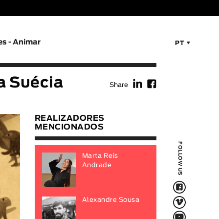
es - Animar
PT
f
F
a Suécia
Share
REALIZADORES
MENCIONADOS
FOLLOW US
Marta Reis
Andrade
F
V
Alexandre Sousa
Q