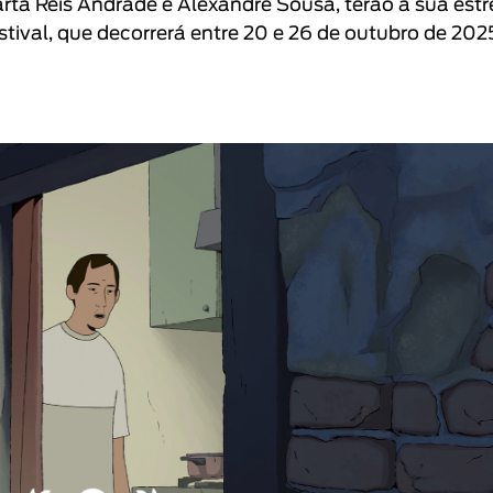
rta Reis Andrade
e Alexandre Sousa, terão a sua estr
stival, que decorrerá entre 20 e 26 de outubro de 202