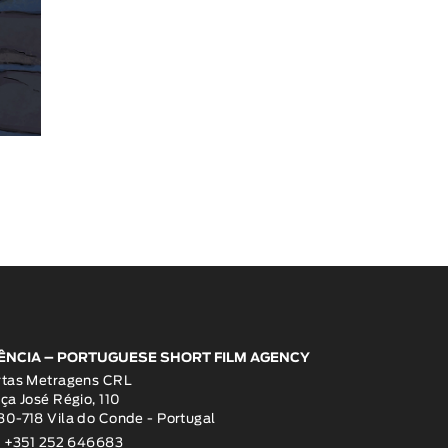
ÊNCIA – PORTUGUESE SHORT FILM AGENCY
rtas Metragens CRL
ça José Régio, 110
0-718 Vila do Conde - Portugal
: +351 252 646683