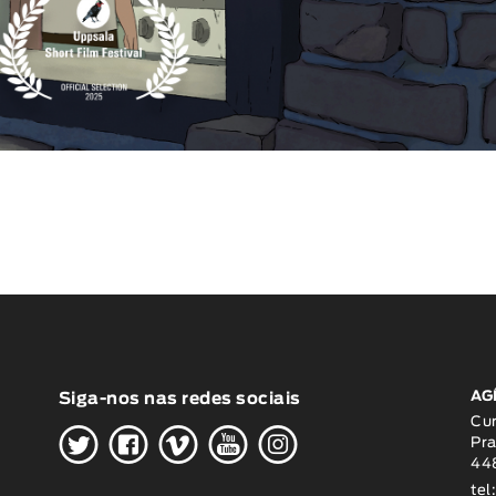
AG
Siga-nos nas redes sociais
H
G
W
O
K
Cu
Pra
448
tel