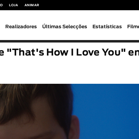
TO
LOJA
ANIMAR
s
Realizadores
Últimas Selecções
Estatísticas
Film
e "That's How I Love You" e