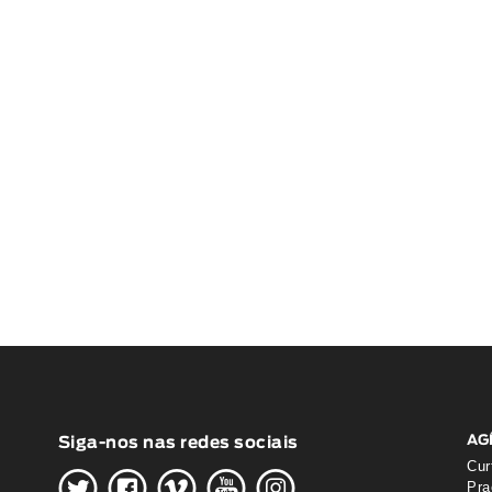
AG
Siga-nos nas redes sociais
H
G
W
O
K
Cur
Pra