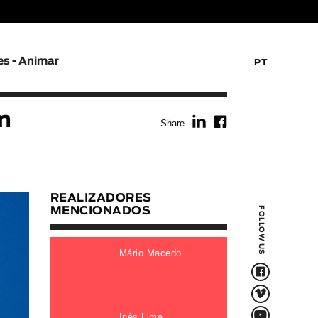
es - Animar
PT
f
F
m
Share
REALIZADORES
MENCIONADOS
FOLLOW US
Mário Macedo
F
V
Q
Inês Lima