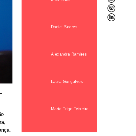
L
f
Daniel Soares
Alexandra Ramires
Laura Gonçalves
–
Maria Trigo Teixeira
ão
ma
,
ança,