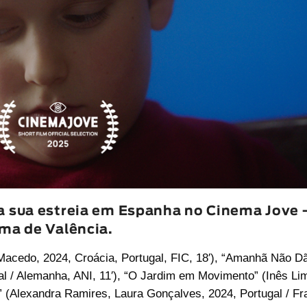
 a sua estreia em Espanha no Cinema Jove 
ema de Valência.
Macedo
, 2024, Croácia, Portugal, FIC, 18′), “
Amanhã Não D
l / Alemanha, ANI, 11′), “
O Jardim em Movimento
” (
Inês Li
” (
Alexandra Ramires
,
Laura Gonçalves
, 2024, Portugal / Fr