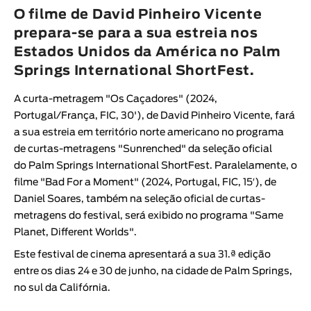
Animar
O filme de David Pinheiro Vicente
DURAÇÃO
prepara-se para a sua estreia nos
Estados Unidos da América no Palm
< / >
Springs International ShortFest.
A curta-metragem "
Os Caçadores
" (2024,
Portugal/França, FIC, 30'), de
David Pinheiro Vicente
, fará
GÉNERO
a sua estreia em território norte americano no programa
Ficção
de curtas-metragens "
Sunrenched
" da seleção oficial
do
Palm Springs International ShortFest
. Paralelamente, o
Animação
filme "
Bad For a Moment
" (2024, Portugal, FIC, 15′), de
Experimental
Daniel Soares
, também na seleção oficial de curtas-
Documentário
metragens do festival, será exibido no programa "
Same
Planet, Different Worlds
".
Este festival de cinema apresentará a sua 31.ª edição
entre os dias 24 e 30 de junho, na cidade de Palm Springs,
no sul da Califórnia.