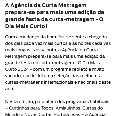
Animar
A Agência da Curta Metragem
DURAÇÃO
prepara-se para mais uma edição da
grande festa da curta-metragem - O
< / >
Dia Mais Curto!
Com a mudança da hora, faz-se sentir a chegada
dos dias cada vez mais curtos e as noites cada vez
GÉNERO
mais longas. Nessa nota, a
Agência da Curta
Ficção
Metragem
prepara-se para mais uma edição da
grande festa da curta-metragem -
O Dia Mais
Animação
Curto 2024
- com um programa repleto e muito
Experimental
variado, que incluí uma seleção das melhores
Documentário
curtas-metragens internacionais e nacionais deste
ano.
Nesta edição, para além dos programas habituais
–
Curtinhas para Todos, Amiguinhos, Curtas do
Mundo e Novas Curtas Portuguesas
– a Agência