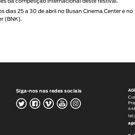
mes da competição internacional deste festival.
os dias 25 a 30 de abril no
Busan Cinema Center
e no
er (BNK)
.
AG
Siga-nos nas redes sociais
H
G
W
O
K
Cu
Pra
448
tel
ag