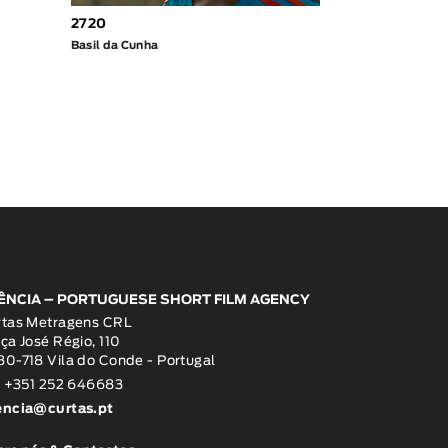
2720
Basil da Cunha
ÊNCIA – PORTUGUESE SHORT FILM AGENCY
rtas Metragens CRL
ça José Régio, 110
0-718 Vila do Conde - Portugal
: +351 252 646683
encia@curtas.pt