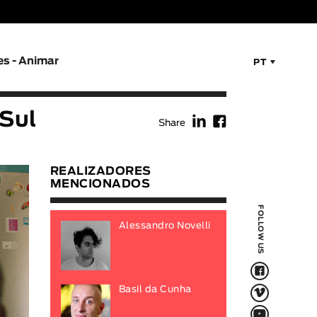
es - Animar
PT
f
F
 Sul
Share
REALIZADORES
MENCIONADOS
FOLLOW US
Alessandro Novelli
F
V
Basil da Cunha
Q