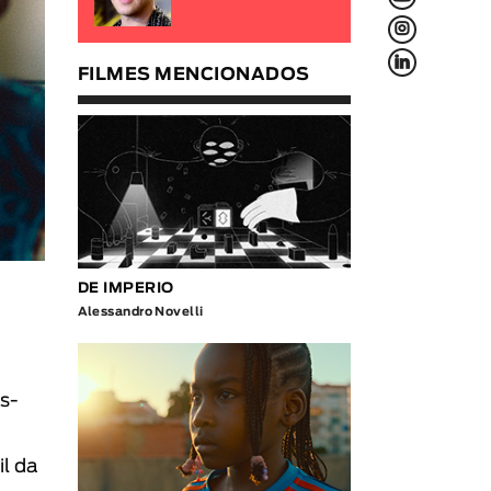
L
f
FILMES MENCIONADOS
DE IMPERIO
Alessandro Novelli
as-
il da