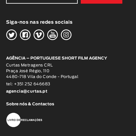
Siga-nos nas redes sociais
H
G
W
O
K
AGÊNCIA – PORTUGUESE SHORT FILM AGENCY
Curtas Metragens CRL
Praça José Régio, 110
4480-718 Vila do Conde - Portugal
tel: +351 252 646683
agencia@curtas.pt
Sobre nós & Contactos