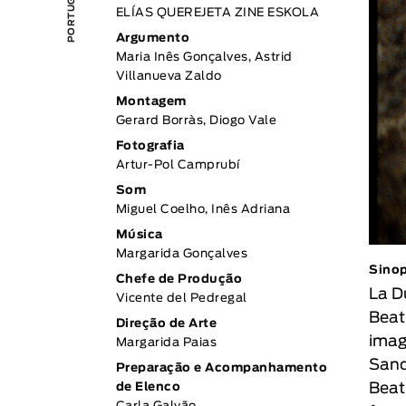
ELÍAS QUEREJETA ZINE ESKOLA
Argumento
Maria Inês Gonçalves, Astrid
Villanueva Zaldo
Montagem
Gerard Borràs, Diogo Vale
Fotografia
Artur-Pol Camprubí
Som
Miguel Coelho, Inês Adriana
Música
Margarida Gonçalves
Sino
Chefe de Produção
La D
Vicente del Pedregal
Beat
Direção de Arte
imag
Margarida Paias
Sanc
Preparação e Acompanhamento
Beat
de Elenco