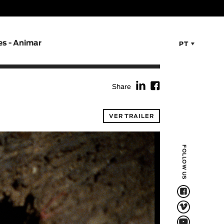
es - Animar
PT
f
F
Share
VER TRAILER
FOLLOW US
F
V
Q