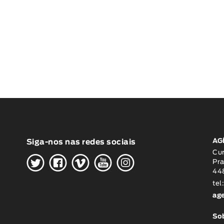
AG
Siga-nos nas redes sociais
H
G
W
O
K
Cu
Pra
448
tel
ag
Sob