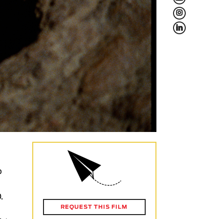
L
f
o
.
REQUEST THIS FILM