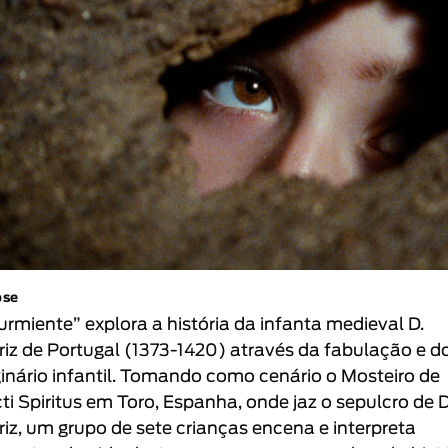
pse
urmiente” explora a história da infanta medieval D.
riz de Portugal (1373-1420) através da fabulação e d
inário infantil. Tomando como cenário o Mosteiro de
ti Spiritus em Toro, Espanha, onde jaz o sepulcro de D
riz, um grupo de sete crianças encena e interpreta