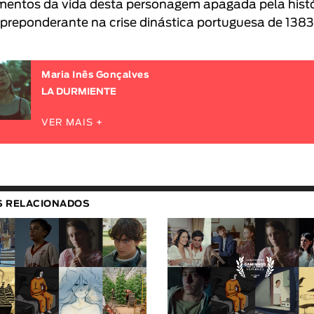
mentos da vida desta personagem apagada pela histó
preponderante na crise dinástica portuguesa de 1383
Maria Inês Gonçalves
LA DURMIENTE
VER MAIS +
S RELACIONADOS