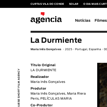
CURTAS VILA DO CONDE
SOLAR
O DIA MAIS CUR
Notícias
Filme
La Durmiente
Maria Inês Gonçalves
2025
Portugal, Espanha
DO
Título Original
PORTUGUESE SHORT FILM AGENCY
LA DURMIENTE
Realizador
Maria Inês Gonçalves
Produtor
Maria Inês Gonçalves, Maria Riera
Peris, PELÍCULAS MARIA
Co-Produtor