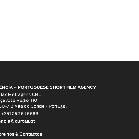
ÊNCIA – PORTUGUESE SHORT FILM AGENCY
rtas Metragens CRL
ça José Régio, 110
0-718 Vila do Conde - Portugal
: +351 252 646683
encia@curtas.pt
re nós & Contactos