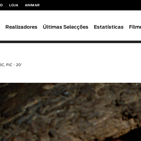
TO
LOJA
ANIMAR
s
Realizadores
Últimas Selecções
Estatísticas
Film
C, FIC
20′