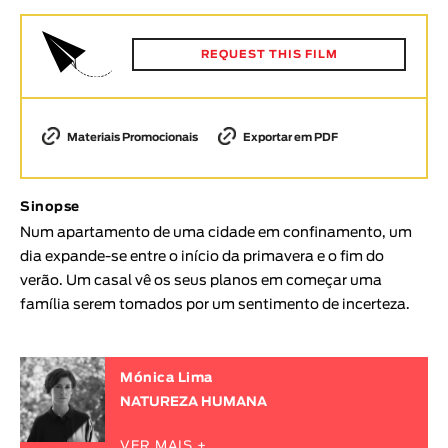
Animar
DURAÇÃO
REQUEST THIS FILM
< / >
Materiais Promocionais
Exportar em PDF
GÉNERO
Sinopse
Ficção
Num apartamento de uma cidade em confinamento, um
Animação
dia expande-se entre o início da primavera e o fim do
Experimental
verão. Um casal vê os seus planos em começar uma
Documentário
família serem tomados por um sentimento de incerteza.
TÓPICOS
Tópicos selecionados
Mónica Lima
NATUREZA HUMANA
VER MAIS +