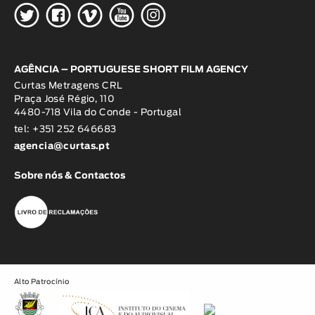
H
G
W
O
K
AGÊNCIA – PORTUGUESE SHORT FILM AGENCY
Curtas Metragens CRL
Praça José Régio, 110
4480-718 Vila do Conde - Portugal
tel: +351 252 646683
agencia@curtas.pt
Sobre nós & Contactos
Alto Patrocínio