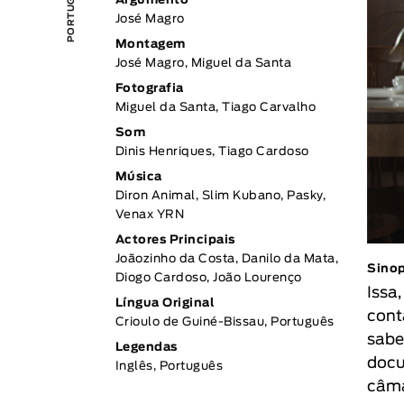
Argumento
José Magro
Montagem
José Magro, Miguel da Santa
Fotografia
Miguel da Santa, Tiago Carvalho
Som
Dinis Henriques, Tiago Cardoso
Música
Diron Animal, Slim Kubano, Pasky,
Venax YRN
Actores Principais
Joãozinho da Costa, Danilo da Mata,
Sino
Diogo Cardoso, João Lourenço
Issa
Língua Original
cont
Crioulo de Guiné-Bissau, Português
sabe
Legendas
docu
Inglês, Português
câma