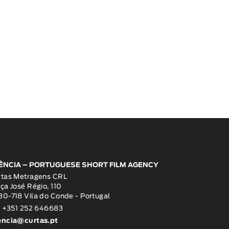
ÊNCIA – PORTUGUESE SHORT FILM AGENCY
rtas Metragens CRL
ça José Régio, 110
0-718 Vila do Conde - Portugal
: +351 252 646683
encia@curtas.pt