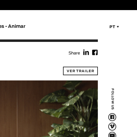
es - Animar
PT
f
F
Share
VER TRAILER
FOLLOW US
F
V
Q