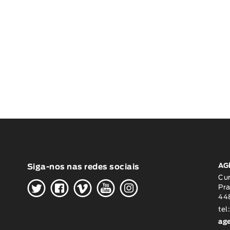
AG
Siga-nos nas redes sociais
H
G
W
O
K
Cu
Pra
448
tel
ag