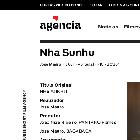
CURTAS VILA DO CONDE
SOLAR
O DIA MAIS CUR
Notícias
Filme
Nha Sunhu
José Magro
2021
Portugal
FIC
20′30″
Título Original
PORTUGUESE SHORT FILM AGENCY
NHA SUNHU
Realizador
José Magro
Produtor
João Niza Ribeiro, PANTANO Filmes
José Magro, BAGABAGA