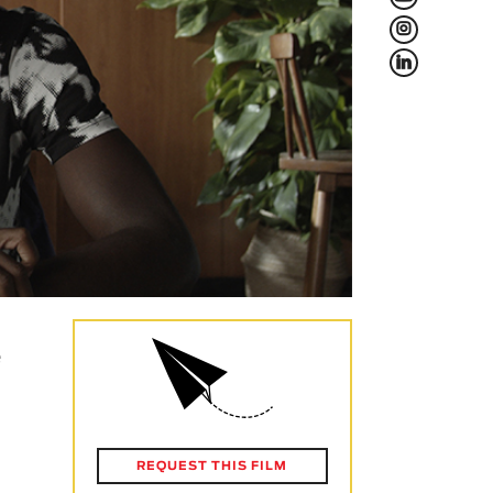
L
f
é
REQUEST THIS FILM