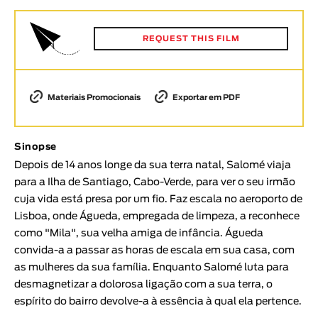
Animar
DURAÇÃO
REQUEST THIS FILM
< / >
Materiais Promocionais
Exportar em PDF
GÉNERO
Sinopse
Ficção
Depois de 14 anos longe da sua terra natal, Salomé viaja
Animação
para a Ilha de Santiago, Cabo-Verde, para ver o seu irmão
Experimental
cuja vida está presa por um fio. Faz escala no aeroporto de
Documentário
Lisboa, onde Águeda, empregada de limpeza, a reconhece
como "Mila", sua velha amiga de infância. Águeda
TÓPICOS
convida-a a passar as horas de escala em sua casa, com
Tópicos selecionados
as mulheres da sua família. Enquanto Salomé luta para
desmagnetizar a dolorosa ligação com a sua terra, o
espírito do bairro devolve-a à essência à qual ela pertence.