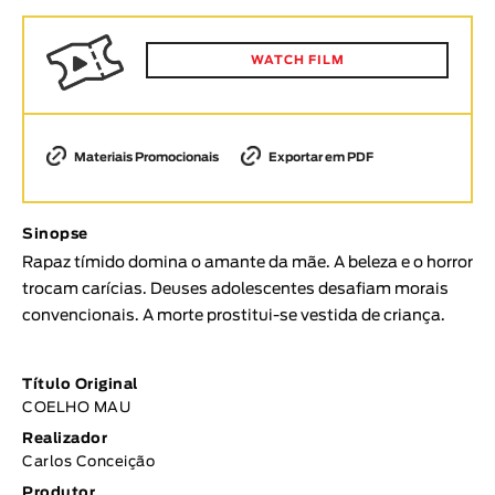
Animar
DURAÇÃO
WATCH FILM
< / >
Materiais Promocionais
Exportar em PDF
GÉNERO
Sinopse
Ficção
Rapaz tímido domina o amante da mãe. A beleza e o horror
Animação
trocam carícias. Deuses adolescentes desafiam morais
Experimental
convencionais. A morte prostitui-se vestida de criança.
Documentário
TÓPICOS
Título Original
COELHO MAU
Tópicos selecionados
Realizador
Carlos Conceição
Produtor