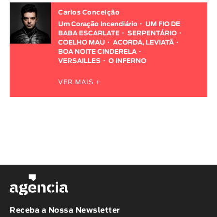
Carlos Conceição
Um Coração Incendiário
UM FIO DE
BABA ESCARLATE
SERPENTÁRIO
COELHO MAU
ACORDA, LEVIATÃ
BOA NOITE CINDERELA
VERSAILLES
O INFERNO
VER MAIS +
Receba a Nossa Newsletter