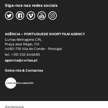
Siga-nos nas redes sociais
H
G
W
O
K
AGÊNCIA – PORTUGUESE SHORT FILM AGENCY
Curtas Metragens CRL
Praça José Régio, 110
4480-718 Vila do Conde - Portugal
tel: +351 252 646683
agencia@curtas.pt
Sobre nós & Contactos
Alto Patrocínio