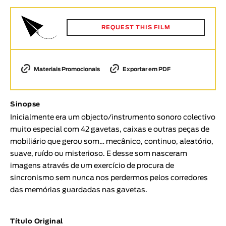
Animar
DURAÇÃO
REQUEST THIS FILM
< / >
Materiais Promocionais
Exportar em PDF
GÉNERO
Sinopse
Ficção
Inicialmente era um objecto/instrumento sonoro colectivo
Animação
muito especial com 42 gavetas, caixas e outras peças de
Experimental
mobiliário que gerou som… mecânico, continuo, aleatório,
Documentário
suave, ruído ou misterioso. E desse som nasceram
imagens através de um exercício de procura de
TÓPICOS
sincronismo sem nunca nos perdermos pelos corredores
Tópicos selecionados
das memórias guardadas nas gavetas.
Título Original