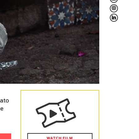
L
f
pato
ue
WATCH FILM