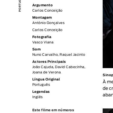
Argumento
Carlos Conceição
Montagem
António Gonçalves
Carlos Conceição
Fotografia
Vasco Viana
Som
Nuno Carvalho, Raquel Jacinto
Actores Principais
João Cajuda, David Cabecinha,
Joana de Verona
Sino
Língua Original
À me
Português
de c
Legendas
aban
Inglês
Este filme em números