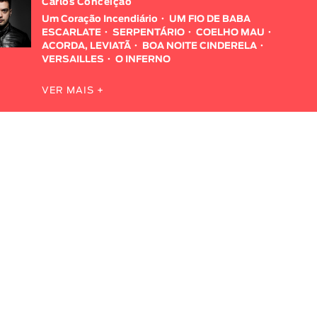
Carlos Conceição
Um Coração Incendiário
UM FIO DE BABA
ESCARLATE
SERPENTÁRIO
COELHO MAU
ACORDA, LEVIATÃ
BOA NOITE CINDERELA
VERSAILLES
O INFERNO
VER MAIS +