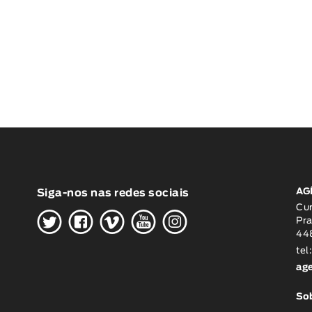
AG
Siga-nos nas redes sociais
H
G
W
O
K
Cu
Pra
448
tel
ag
Sob