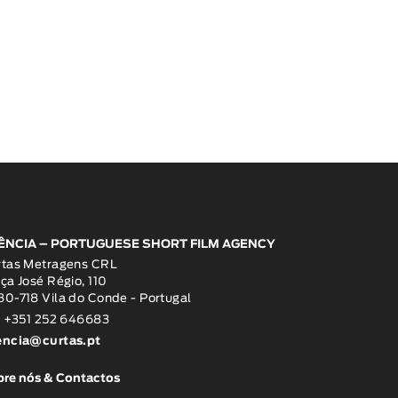
ÊNCIA – PORTUGUESE SHORT FILM AGENCY
rtas Metragens CRL
ça José Régio, 110
0-718 Vila do Conde - Portugal
: +351 252 646683
encia@curtas.pt
re nós & Contactos