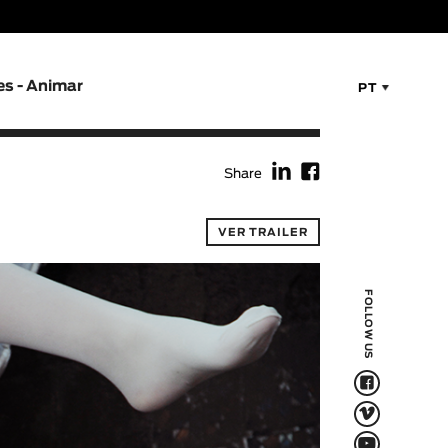
es - Animar
PT
f
F
Share
VER TRAILER
FOLLOW US
F
V
Q