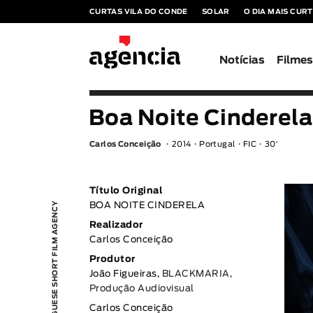
CURTAS VILA DO CONDE
SOLAR
O DIA MAIS CUR
Notícias
Filme
Boa Noite Cinderela
Carlos Conceição
2014
Portugal
FIC
30′
Título Original
PORTUGUESE SHORT FILM AGENCY
BOA NOITE CINDERELA
Realizador
Carlos Conceição
Produtor
João Figueiras,
BLACKMARIA,
Produção Audiovisual
Carlos Conceição