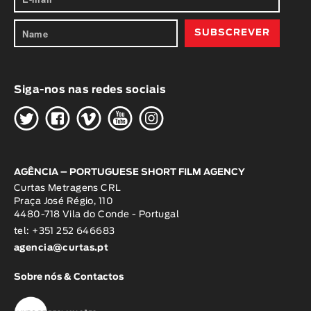
Siga-nos nas redes sociais
H
G
W
O
K
AGÊNCIA – PORTUGUESE SHORT FILM AGENCY
Curtas Metragens CRL
Praça José Régio, 110
4480-718 Vila do Conde - Portugal
tel: +351 252 646683
agencia@curtas.pt
Sobre nós & Contactos