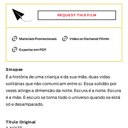
Animar
DURAÇÃO
REQUEST THIS FILM
< / >
Materiais Promocionais
Video on Demand: Filmin
Exportar em PDF
GÉNERO
Ficção
Animação
Sinopse
É a história de uma criança e da sua mãe, duas vidas
Experimental
solitárias que não comunicam entre si. Essa solidão por
Documentário
vezes atinge a dimensão da noite. Escura é a noite. Escura
TÓPICOS
é a mãe. E escuro se torna todo o universo quando se está
só e desamparado.
Tópicos selecionados
Título Original