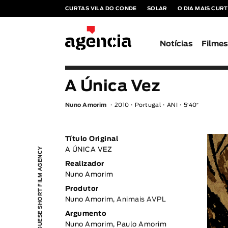
CURTAS VILA DO CONDE
SOLAR
O DIA MAIS CUR
Notícias
Filme
A Única Vez
Nuno Amorim
2010
Portugal
ANI
5′40″
Título Original
PORTUGUESE SHORT FILM AGENCY
A ÚNICA VEZ
Realizador
Nuno Amorim
Produtor
Nuno Amorim,
Animais AVPL
Argumento
Nuno Amorim, Paulo Amorim