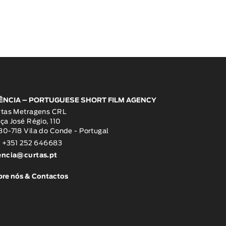
ÊNCIA – PORTUGUESE SHORT FILM AGENCY
rtas Metragens CRL
ça José Régio, 110
0-718 Vila do Conde - Portugal
: +351 252 646683
encia@curtas.pt
re nós & Contactos