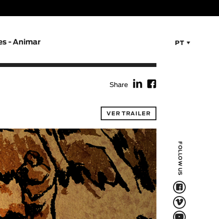
es - Animar
PT
f
F
Share
VER TRAILER
FOLLOW US
F
V
Q