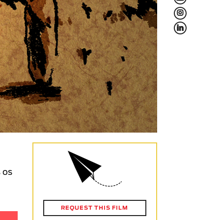
L
f
 os
REQUEST THIS FILM