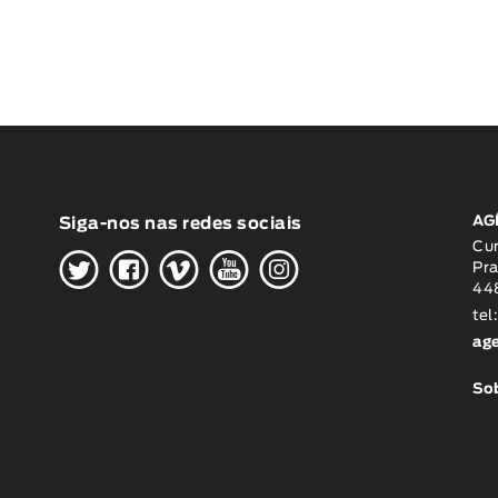
AG
Siga-nos nas redes sociais
H
G
W
O
K
Cu
Pra
448
tel
ag
Sob