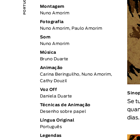
Montagem
Nuno Amorim
Fotografia
Nuno Amorim, Paulo Amorim
Som
Nuno Amorim
Música
Bruno Duarte
Animação
Carina Beringuilho, Nuno Amorim,
Cathy Douzil
Voz Off
Sino
Daniela Duarte
Se t
Técnicas de Animação
quan
Desenho sobre papel
dias.
Língua Original
Português
Legendas