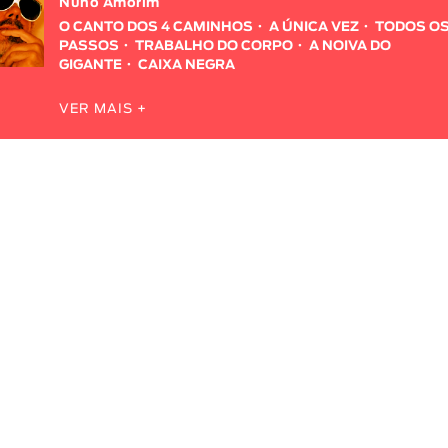
Nuno Amorim
O CANTO DOS 4 CAMINHOS
A ÚNICA VEZ
TODOS O
PASSOS
TRABALHO DO CORPO
A NOIVA DO
GIGANTE
CAIXA NEGRA
VER MAIS +