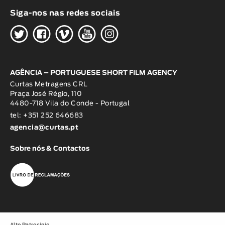
Siga-nos nas redes sociais
H
G
W
O
K
AGÊNCIA – PORTUGUESE SHORT FILM AGENCY
Curtas Metragens CRL
Praça José Régio, 110
4480-718 Vila do Conde - Portugal
tel: +351 252 646683
agencia@curtas.pt
Sobre nós & Contactos
Alto Patrocínio