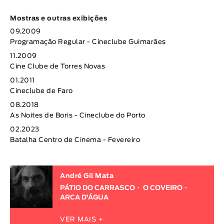
Mostras e outras exibições
09.2009
Programação Regular - Cineclube Guimarães
11.2009
Cine Clube de Torres Novas
01.2011
Cineclube de Faro
08.2018
As Noites de Boris - Cineclube do Porto
02.2023
Batalha Centro de Cinema - Fevereiro
André Gil Mata
PÁTIO DO CARRASCO
O COVEIRO
ARCA D’ÁGUA
VER MAIS +