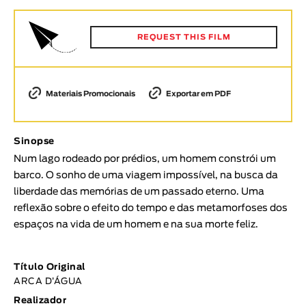
Animar
DURAÇÃO
REQUEST THIS FILM
< / >
Materiais Promocionais
Exportar em PDF
GÉNERO
Sinopse
Ficção
Num lago rodeado por prédios, um homem constrói um
Animação
barco. O sonho de uma viagem impossível, na busca da
Experimental
liberdade das memórias de um passado eterno. Uma
Documentário
reflexão sobre o efeito do tempo e das metamorfoses dos
espaços na vida de um homem e na sua morte feliz.
TÓPICOS
Tópicos selecionados
Título Original
ARCA D’ÁGUA
Realizador