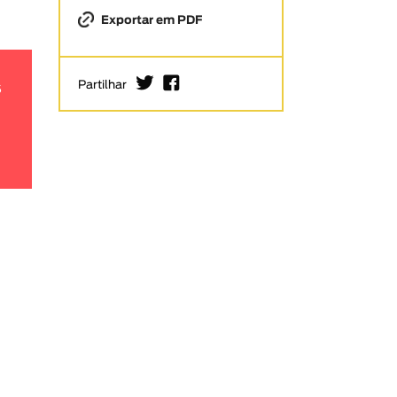
Exportar em PDF
I
F
Partilhar
S