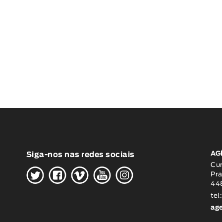
AG
Siga-nos nas redes sociais
H
G
W
O
K
Cu
Pra
448
tel
ag