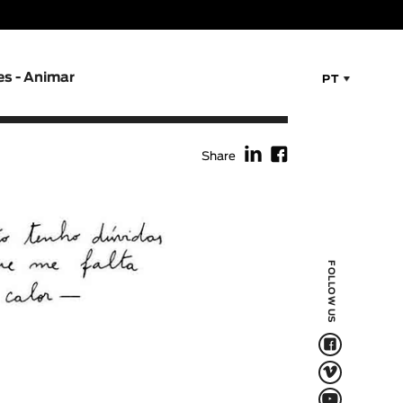
es - Animar
PT
f
F
Share
FOLLOW US
F
V
Q