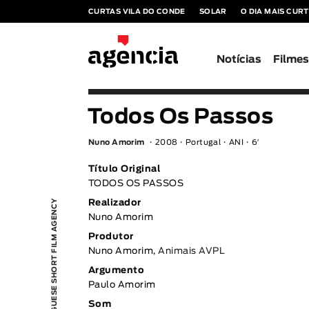
CURTAS VILA DO CONDE
SOLAR
O DIA MAIS CUR
Notícias
Filme
Todos Os Passos
Nuno Amorim
2008
Portugal
ANI
6′
Título Original
TODOS OS PASSOS
PORTUGUESE SHORT FILM AGENCY
Realizador
Nuno Amorim
Produtor
Nuno Amorim,
Animais AVPL
Argumento
Paulo Amorim
Som