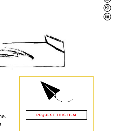
L
f
o
REQUEST THIS FILM
me.
a