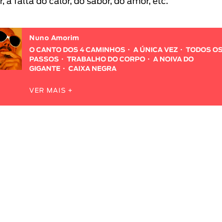
r, a falta do calor, do sabor, do amor, etc.
Nuno Amorim
O CANTO DOS 4 CAMINHOS
A ÚNICA VEZ
TODOS O
PASSOS
TRABALHO DO CORPO
A NOIVA DO
GIGANTE
CAIXA NEGRA
VER MAIS +