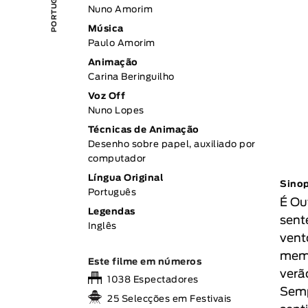
Nuno Amorim
Música
Paulo Amorim
Animação
Carina Beringuilho
Voz Off
Nuno Lopes
Técnicas de Animação
Desenho sobre papel, auxiliado por
computador
Língua Original
Sino
Português
É Ou
Legendas
sent
Inglês
vent
memó
Este filme em números
verã
1038 Espectadores
Semp
25 Selecções em Festivais