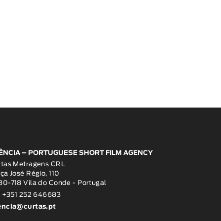
ÊNCIA – PORTUGUESE SHORT FILM AGENCY
rtas Metragens CRL
ça José Régio, 110
0-718 Vila do Conde - Portugal
: +351 252 646683
encia@curtas.pt