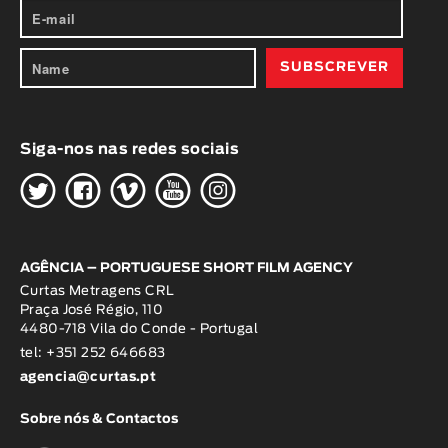
Siga-nos nas redes sociais
H
G
W
O
K
AGÊNCIA – PORTUGUESE SHORT FILM AGENCY
Curtas Metragens CRL
Praça José Régio, 110
4480-718 Vila do Conde - Portugal
tel: +351 252 646683
agencia@curtas.pt
Sobre nós & Contactos