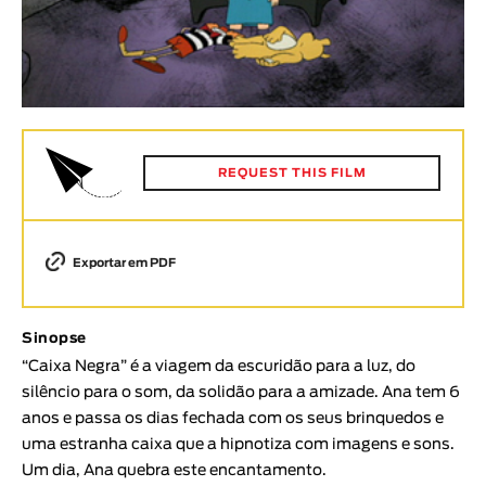
Animar
DURAÇÃO
< / >
REQUEST THIS FILM
GÉNERO
Ficção
Animação
Exportar em PDF
Experimental
Documentário
Sinopse
TÓPICOS
“Caixa Negra” é a viagem da escuridão para a luz, do
silêncio para o som, da solidão para a amizade. Ana tem 6
Tópicos selecionados
anos e passa os dias fechada com os seus brinquedos e
uma estranha caixa que a hipnotiza com imagens e sons.
Um dia, Ana quebra este encantamento.