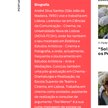
LINK
Biografia
André Silva Santos (São João da
Madeira, 1990) vive e trabalha em
Lisboa. Licenciou-se em Ciências
da Comunicação - Cinema, na
Universidade Nova de Lisboa
(NOVA FCSH), onde fez também
o seu mestrado em Estética e
11 Feb
Estudos Artísticos - Cinema e
"Sol
Fotografia, e onde, actualmente,
os 
frequenta o doutoramento em
Estudos Artísticos - Arte e
Mediações. Concluiu também
uma pós-graduação em Cinema -
Dramaturgia e Realização, na
Escola Superior de Teatro e
Cinema, em Lisboa. Trabalha em
cinema como anotador, assistente
de realização e consultor de
argumento. "Sol Menor" é a sua
curta-metragem de estreia na