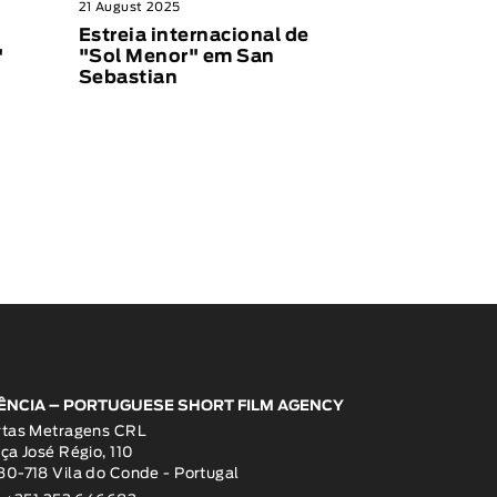
21 August 2025
Estreia internacional de
"
"Sol Menor" em San
Sebastian
ÊNCIA – PORTUGUESE SHORT FILM AGENCY
rtas Metragens CRL
ça José Régio, 110
0-718 Vila do Conde - Portugal