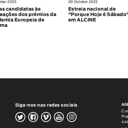
ober 2025
09 October 2025
as candidatas às
Estreia nacional de
ações dos prémios da
"Porque Hoje é Sábado
emia Europeia de
em ALCINE
ema
AG
Siga-nos nas redes sociais
H
G
W
O
K
Cu
Pra
448