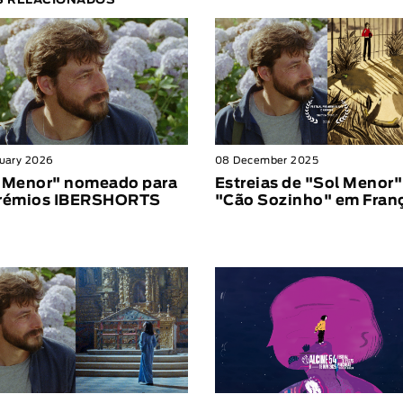
S RELACIONADOS
ruary 2026
08 December 2025
 Menor" nomeado para
Estreias de "Sol Menor"
Prémios IBERSHORTS
"Cão Sozinho" em Fran