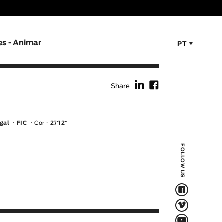
es - Animar
PT
f
F
Share
gal
FIC
Cor
27′12″
FOLLOW US
F
V
Q