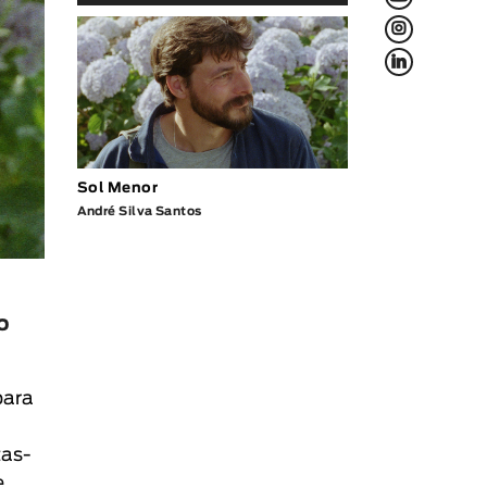
L
f
Sol Menor
André Silva Santos
o
para
tas-
e