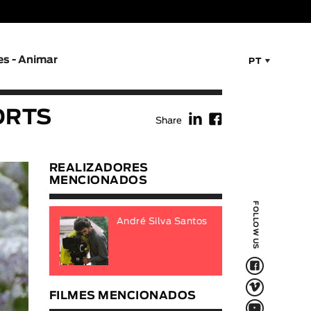
es - Animar
PT
f
F
HORTS
Share
REALIZADORES
MENCIONADOS
FOLLOW US
André Silva Santos
F
V
FILMES MENCIONADOS
Q