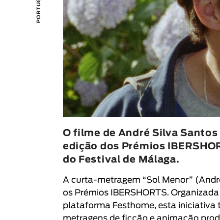
O filme de André Silva Santos
edição dos Prémios IBERSHORT
do Festival de Málaga.
A curta-metragem “
Sol Menor
” (
Andr
os Prémios
IBERSHORTS
. Organizada
plataforma
Festhome
, esta iniciati
metragens de ficção e animação prod