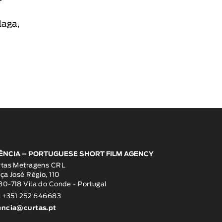
laga
,
ÊNCIA – PORTUGUESE SHORT FILM AGENCY
rtas Metragens CRL
ça José Régio, 110
0-718 Vila do Conde - Portugal
: +351 252 646683
encia@curtas.pt