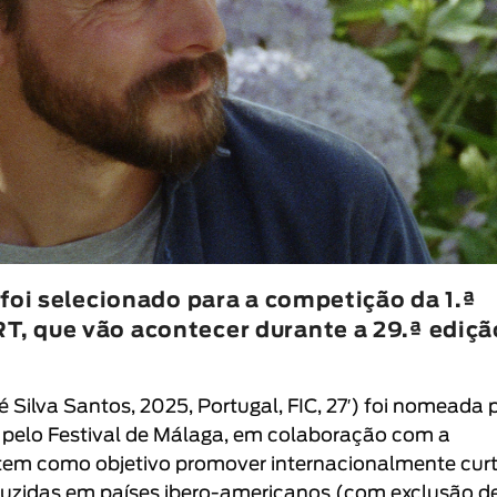
 foi selecionado para a competição da 1.ª
, que vão acontecer durante a 29.ª ediçã
é Silva Santos
, 2025, Portugal, FIC, 27′) foi nomeada 
 pelo
Festival de Málaga
, em colaboração com a
va tem como objetivo promover internacionalmente cur
uzidas em países ibero-americanos (com exclusão d