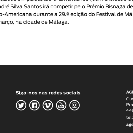
dré Silva Santos
irá competir pelo Prémio Bisnaga de
o-Americana durante a 29.ª edição do
Festival de Má
 março, na cidade de Málaga.
AG
Siga-nos nas redes sociais
H
G
W
O
K
Cu
Pra
448
tel
ag