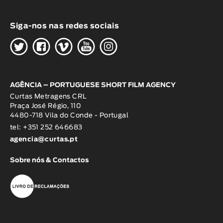
Siga-nos nas redes sociais
H
G
W
O
K
AGÊNCIA – PORTUGUESE SHORT FILM AGENCY
Curtas Metragens CRL
Praça José Régio, 110
4480-718 Vila do Conde - Portugal
tel: +351 252 646683
agencia@curtas.pt
Sobre nós & Contactos