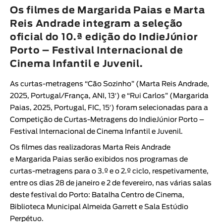
Animar
Os filmes de Margarida Paias e Marta
DURAÇÃO
Reis Andrade integram a seleção
oficial do 10.ª edição do IndieJúnior
< / >
Porto – Festival Internacional de
Cinema Infantil e Juvenil.
As curtas-metragens “
Cão Sozinho
” (
Marta Reis Andrade
,
GÉNERO
2025, Portugal/França, ANI, 13′) e “
Rui Carlos
” (
Margarida
Ficção
Paias
, 2025, Portugal, FIC, 15′) foram selecionadas para a
Competição de Curtas-Metragens do
IndieJúnior Porto –
Animação
Festival Internacional de Cinema Infantil e Juvenil
.
Experimental
Os filmes das realizadoras
Marta Reis Andrade
Documentário
e
Margarida Paias
serão exibidos nos programas de
curtas-metragens para o 3.º e o 2.º ciclo, respetivamente,
entre os dias 28 de janeiro e 2 de fevereiro, nas várias salas
deste festival do Porto: Batalha Centro de Cinema,
Biblioteca Municipal Almeida Garrett e Sala Estúdio
Perpétuo.