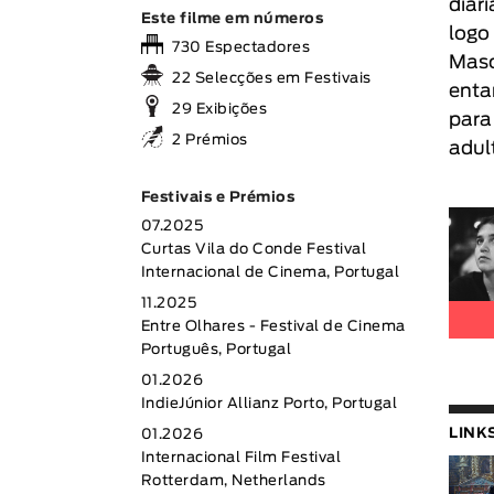
diar
Este filme em números
logo
730 Espectadores
Masc
22 Selecções em Festivais
enta
29 Exibições
para
2 Prémios
adul
Festivais e Prémios
07.2025
Curtas Vila do Conde Festival
Internacional de Cinema, Portugal
11.2025
Entre Olhares - Festival de Cinema
Português, Portugal
01.2026
IndieJúnior Allianz Porto, Portugal
LINK
01.2026
Internacional Film Festival
Rotterdam, Netherlands