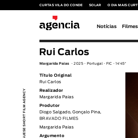
CURTAS VILA DO CONDE
SOLAR
O DIA MAIS CUR
Notícias
Filme
Rui Carlos
Margarida Paias
2025
Portugal
FIC
14′45″
Título Original
Rui Carlos
PORTUGUESE SHORT FILM AGENCY
Realizador
Margarida Paias
Produtor
Diogo Salgado, Gonçalo Pina,
BRAVADO FILMES
Margarida Paias
Argumento