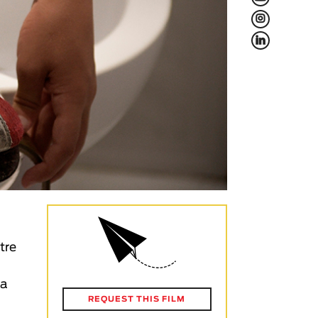
L
f
tre
sa
REQUEST THIS FILM