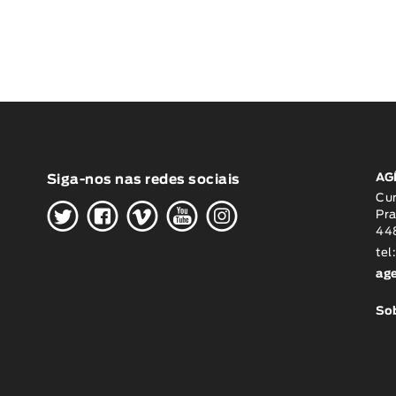
AG
Siga-nos nas redes sociais
H
G
W
O
K
Cu
Pra
448
tel
ag
Sob