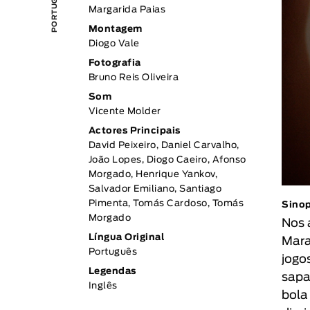
Margarida Paias
Montagem
Diogo Vale
Fotografia
Bruno Reis Oliveira
Som
Vicente Molder
Actores Principais
David Peixeiro, Daniel Carvalho,
João Lopes, Diogo Caeiro, Afonso
Morgado, Henrique Yankov,
Salvador Emiliano, Santiago
Pimenta, Tomás Cardoso, Tomás
Sino
Morgado
Nos 
Língua Original
Mara
Português
jogo
Legendas
sapa
Inglês
bola