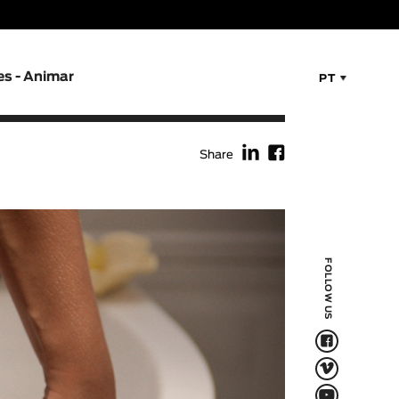
es - Animar
PT
f
F
Share
FOLLOW US
F
V
Q