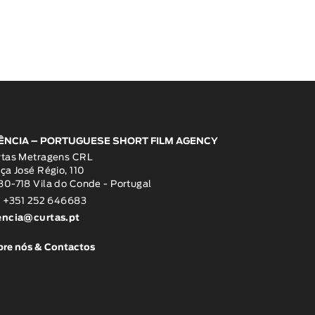
ÊNCIA – PORTUGUESE SHORT FILM AGENCY
rtas Metragens CRL
ça José Régio, 110
0-718 Vila do Conde - Portugal
: +351 252 646683
encia@curtas.pt
re nós & Contactos