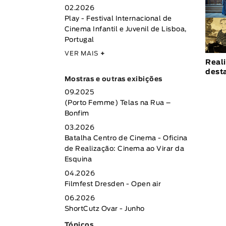
02.2026
Play - Festival Internacional de
Cinema Infantil e Juvenil de Lisboa,
Portugal
VER MAIS
+
Real
dest
Mostras e outras exibições
09.2025
(Porto Femme) Telas na Rua –
Bonfim
03.2026
Batalha Centro de Cinema - Oficina
de Realização: Cinema ao Virar da
Esquina
04.2026
Filmfest Dresden - Open air
06.2026
ShortCutz Ovar - Junho
Tópicos