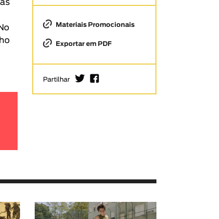
mas
Materiais Promocionais
 No
nho
Exportar em PDF
I
F
Partilhar