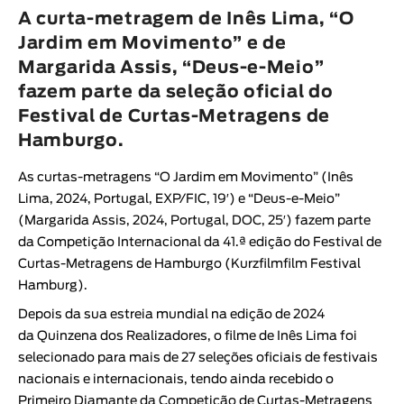
Animar
A curta-metragem de Inês Lima, “O
DURAÇÃO
Jardim em Movimento” e de
Margarida Assis, “Deus-e-Meio”
< / >
fazem parte da seleção oficial do
Festival de Curtas-Metragens de
Hamburgo.
GÉNERO
As curtas-metragens “
O Jardim em Movimento
” (
Inês
Ficção
Lima
, 2024, Portugal, EXP/FIC, 19′
) e “
Deus-e-Meio
”
Animação
(
Margarida Assis
, 2024, Portugal, DOC, 25′
) fazem parte
da Competição Internacional da 41.ª edição do
Festival de
Experimental
Curtas-Metragens de Hamburgo (Kurzfilmfilm Festival
Documentário
Hamburg)
.
Depois da sua estreia mundial na edição de 2024
da
Quinzena dos Realizadores
, o filme de
Inês Lima
foi
selecionado para mais de 27 seleções oficiais de festivais
nacionais e internacionais, tendo ainda recebido o
Primeiro Diamante da Competição de Curtas-Metragens