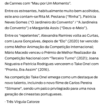
de Cannes com “Mau por Um Momento”.
Entre os estreantes, habitualmente muito bem acolhidos,
este ano contam-se
Rita M. Pestana
(“Rinha”),
Patrícia
Neves Gomes
(“O Jardineiro do Convento” / “A Jardineira
do Convento”) e
Margarida Assis
(“Deus-e-Meio”).
Entre os “repetentes”,
Alexandra Ramires
volta ao Curtas,
com
Laura Gonçalves
, depois de “Elo” (2020) ter vencido
como Melhor Animação da Competição Internacional;
Mário Macedo
venceu o Prémio de Melhor Realizador da
Competição Nacional com “Terceiro Turno” (2021);
Joana
Nogueira
e
Patrícia Rodrigues
vencerem o Take One! com
“Pronto, Era Assim” (2016).
Na competição Take One! emerge como um destaque de
novo talento, incluindo o novo filme de
Carlos Pereira
"Slimane", sendo um palco privilegiado para uma nova
geração de cineastas portugueses.
·
Três Vírgula Catorze