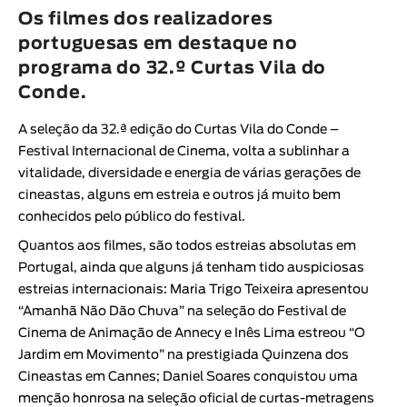
Animar
Os filmes dos realizadores
DURAÇÃO
portuguesas em destaque no
programa do 32.º Curtas Vila do
< / >
Conde.
A seleção da 32.ª edição do
Curtas Vila do Conde –
Festival Internacional de Cinema
, volta a sublinhar a
GÉNERO
vitalidade, diversidade e energia de várias gerações de
Ficção
cineastas, alguns em estreia e outros já muito bem
conhecidos pelo público do festival.
Animação
Quantos aos filmes, são todos estreias absolutas em
Experimental
Portugal, ainda que alguns já tenham tido auspiciosas
Documentário
estreias internacionais:
Maria Trigo Teixeira
apresentou
“Amanhã Não Dão Chuva” na seleção do
Festival de
Cinema de Animação de Annecy
e
Inês Lima
estreou “O
Jardim em Movimento” na prestigiada Quinzena dos
Cineastas em Cannes;
Daniel Soares
conquistou uma
menção honrosa na seleção oficial de curtas-metragens