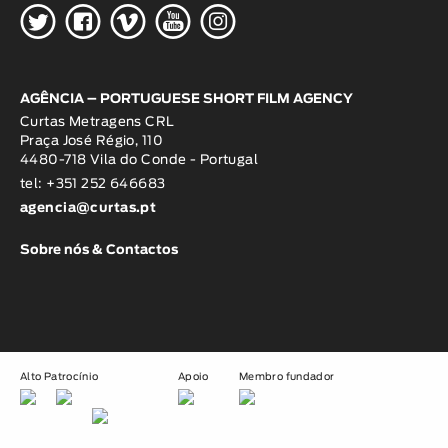
H
G
W
O
K
AGÊNCIA – PORTUGUESE SHORT FILM AGENCY
Curtas Metragens CRL
Praça José Régio, 110
4480-718 Vila do Conde - Portugal
tel: +351 252 646683
agencia@curtas.pt
Sobre nós & Contactos
Alto Patrocínio
Apoio
Membro fundador