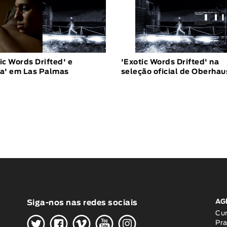
ic Words Drifted' e
'Exotic Words Drifted' na
ha' em Las Palmas
seleção oficial de Oberha
AG
Siga-nos nas redes sociais
H
G
W
O
K
Cu
Pra