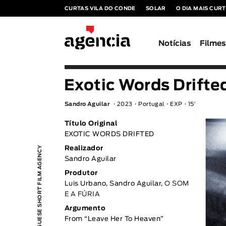
CURTAS VILA DO CONDE
SOLAR
O DIA MAIS CUR
Notícias
Filme
Exotic Words Drifte
Sandro Aguilar
2023
Portugal
EXP
15′
Título Original
EXOTIC WORDS DRIFTED
PORTUGUESE SHORT FILM AGENCY
Realizador
Sandro Aguilar
Produtor
Luis Urbano, Sandro Aguilar,
O SOM
E A FÚRIA
Argumento
From “Leave Her To Heaven”