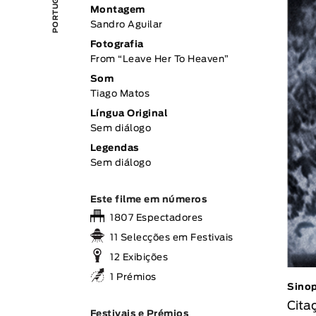
Montagem
Sandro Aguilar
Fotografia
From “Leave Her To Heaven”
Som
Tiago Matos
Língua Original
Sem diálogo
Legendas
Sem diálogo
Este filme em números
1807 Espectadores
11 Selecções em Festivais
12 Exibições
1 Prémios
Sino
Cita
Festivais e Prémios