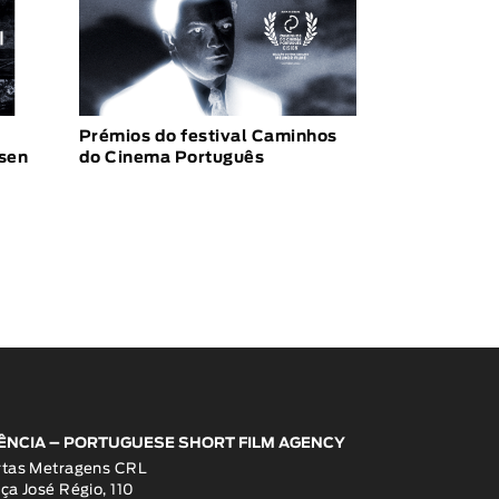
Prémios do festival Caminhos
usen
do Cinema Português
ÊNCIA – PORTUGUESE SHORT FILM AGENCY
rtas Metragens CRL
ça José Régio, 110