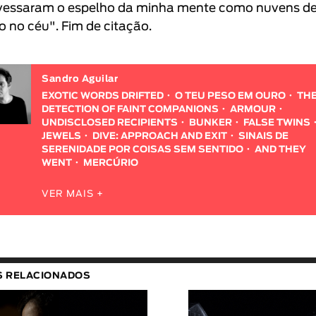
vessaram o espelho da minha mente como nuvens d
o no céu". Fim de citação.
Sandro Aguilar
EXOTIC WORDS DRIFTED
O TEU PESO EM OURO
TH
DETECTION OF FAINT COMPANIONS
ARMOUR
UNDISCLOSED RECIPIENTS
BUNKER
FALSE TWINS
JEWELS
DIVE: APPROACH AND EXIT
SINAIS DE
SERENIDADE POR COISAS SEM SENTIDO
AND THEY
WENT
MERCÚRIO
VER MAIS +
S RELACIONADOS