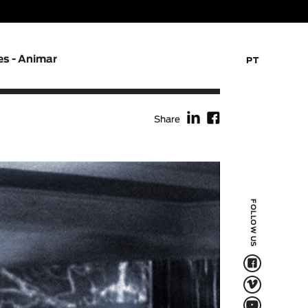
es - Animar
PT
f
F
Share
FOLLOW US
F
V
Q