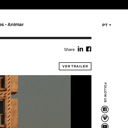
es - Animar
PT
f
F
Share
VER TRAILER
FOLLOW US
F
V
Q