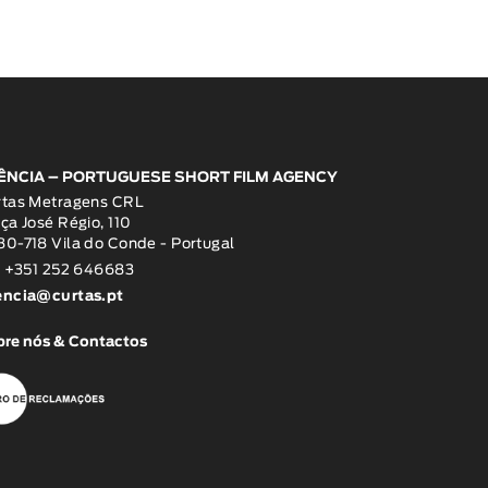
ÊNCIA – PORTUGUESE SHORT FILM AGENCY
rtas Metragens CRL
ça José Régio, 110
0-718 Vila do Conde - Portugal
: +351 252 646683
encia@curtas.pt
re nós & Contactos