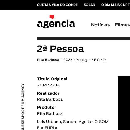
CURTAS VILA DO CONDE
SOLAR
O DIA MAIS CUR
Notícias
Filme
2ª Pessoa
Rita Barbosa
2022
Portugal
FIC
16′
Título Original
PORTUGUESE SHORT FILM AGENCY
2ª PESSOA
Realizador
Rita Barbosa
Produtor
Rita Barbosa
Luis Urbano, Sandro Aguilar,
O SOM
E A FÚRIA