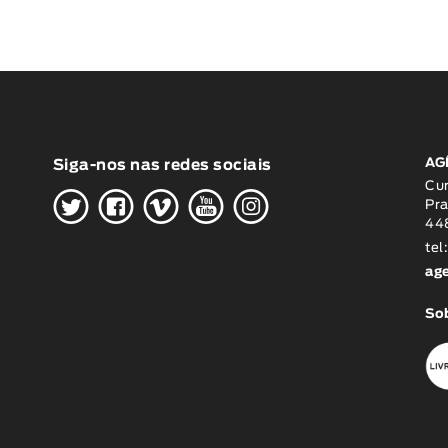
AG
Siga-nos nas redes sociais
H
G
W
O
K
Cu
Pra
448
tel
ag
Sob