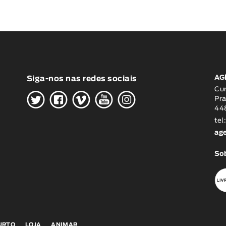
AG
Siga-nos nas redes sociais
H
G
W
O
K
Cu
Pra
448
tel
ag
Sob
CURTO
LOJA
ANIMAR