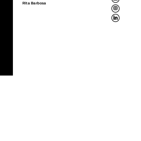
Rita Barbosa
L
f