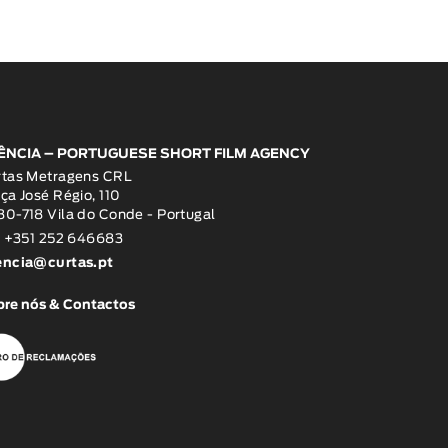
ÊNCIA – PORTUGUESE SHORT FILM AGENCY
rtas Metragens CRL
ça José Régio, 110
0-718 Vila do Conde - Portugal
: +351 252 646683
encia@curtas.pt
re nós & Contactos