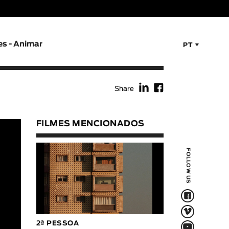
es - Animar
PT
f
F
Share
FILMES MENCIONADOS
FOLLOW US
F
V
Q
2ª PESSOA