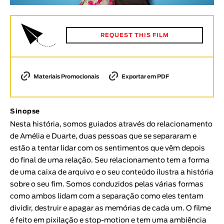
Animar
DURAÇÃO
REQUEST THIS FILM
< / >
Materiais Promocionais
Exportar em PDF
GÉNERO
Ficção
Sinopse
Animação
Nesta história, somos guiados através do relacionamento
Experimental
de Amélia e Duarte, duas pessoas que se separaram e
estão a tentar lidar com os sentimentos que vêm depois
Documentário
do final de uma relação. Seu relacionamento tem a forma
TÓPICOS
de uma caixa de arquivo e o seu conteúdo ilustra a história
sobre o seu fim. Somos conduzidos pelas várias formas
Tópicos selecionados
como ambos lidam com a separação como eles tentam
dividir, destruir e apagar as memórias de cada um. O filme
é feito em pixilação e stop-motion e tem uma ambiência