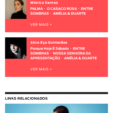
Mónica Santos
PALMA
O CASACO ROSA
ENTRE
SOMBRAS
AMÉLIA & DUARTE
VER MAIS +
Alice Eça Guimarães
Porque Hoje É Sábado
ENTRE
SOMBRAS
NOSSA SENHORA DA
APRESENTAÇÃO
AMÉLIA & DUARTE
VER MAIS +
LINKS RELACIONADOS