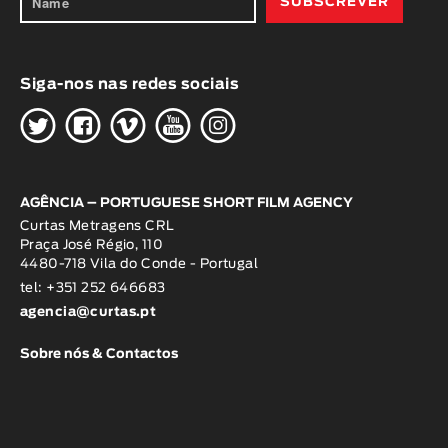
Siga-nos nas redes sociais
H
G
W
O
K
AGÊNCIA – PORTUGUESE SHORT FILM AGENCY
Curtas Metragens CRL
Praça José Régio, 110
4480-718 Vila do Conde - Portugal
tel: +351 252 646683
agencia@curtas.pt
Sobre nós & Contactos