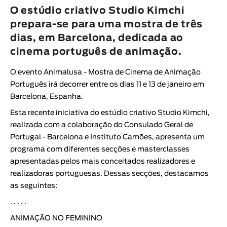
Animar
O estúdio criativo Studio Kimchi
DURAÇÃO
prepara-se para uma mostra de três
dias, em Barcelona, dedicada ao
< / >
cinema português de animação.
O evento Animalusa - Mostra de Cinema de Animação
Português irá decorrer entre os dias 11 e 13 de janeiro em
GÉNERO
Barcelona, Espanha.
Ficção
Esta recente iniciativa do estúdio criativo Studio Kimchi,
Animação
realizada com a colaboração do Consulado Geral de
Portugal - Barcelona e Instituto Camões, apresenta um
Experimental
programa com diferentes secções e masterclasses
Documentário
apresentadas pelos mais conceitados realizadores e
realizadoras portuguesas. Dessas secções, destacamos
as seguintes:
. . . . .
ANIMAÇÃO NO FEMININO