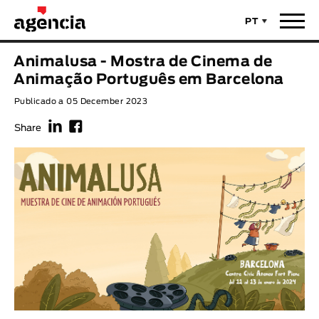
PT
Notícias
Animalusa - Mostra de Cinema de
TÍTULO ORIGINAL
Animação Português em Barcelona
Filmes
Publicado a 05 December 2023
f
F
TÍTULO PORTUGUÊS
Realizadores
Share
Últimas Selecções
REALIZADOR
Estatísticas
LEGENDA DISPONÍVEL
Filmes - Animar
Legenda disponível
Sobre nós & Contactos
ANO
Curtas Vila do Conde
Solar
O Dia Mais Curto
Loja
Ano