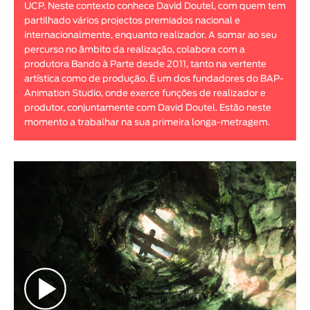
UCP. Neste contexto conhece David Doutel, com quem tem
Animar
partilhado vários projectos premiados nacional e
DURAÇÃO
internacionalmente, enquanto realizador. A somar ao seu
percurso no âmbito da realização, colabora com a
< / >
produtora Bando à Parte desde 2011, tanto na vertente
artística como de produção. É um dos fundadores do BAP-
Animation Studio, onde exerce funções de realizador e
produtor, conjuntamente com David Doutel. Estão neste
momento a trabalhar na sua primeira longa-metragem.
GÉNERO
Ficção
Animação
Experimental
Documentário