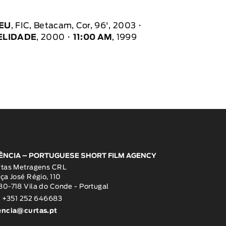
 EU
, FIC, Betacam, Cor, 96', 2003
DELIDADE
, 2000
11:00 AM
, 1999
ÊNCIA – PORTUGUESE SHORT FILM AGENCY
rtas Metragens CRL
ça José Régio, 110
0-718 Vila do Conde - Portugal
: +351 252 646683
encia@curtas.pt