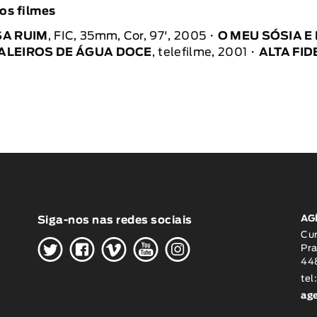
os filmes
SA RUIM
, FIC, 35mm, Cor, 97', 2005
O MEU SÓSIA E
ALEIROS DE ÁGUA DOCE
, telefilme, 2001
ALTA FI
AG
Siga-nos nas redes sociais
H
G
W
O
K
Cu
Pra
448
tel
ag