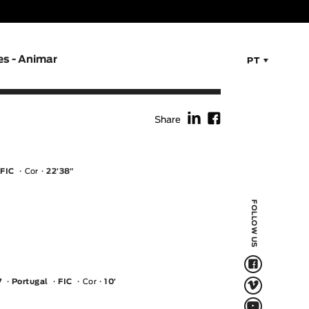
es - Animar
PT
f
F
Share
FIC
Cor
22′38″
FOLLOW US
F
V
7
Portugal
FIC
Cor
10′
Q