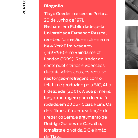
Biografia
Tiago Guedes nasceu no Porto a
20 de Junho de 1971.
Bacharel em Publicidade, pela
Universidade Fernando Pessoa,
recebeu formação em cinema na
New York Film Academy
(1997/98) e no Raindance of
London (1999). Realizador de
spots publicitários e videoclips
durante vários anos, estreou-se
nas longas-metragens com o
telefilme produzido pela SIC, Alta
Fidelidade (2001). A sua primeira
longa-metragem para cinema foi
rodada em 2005 - Coisa Ruim. Os
dois filmes têm co-realização de
Frederico Serra e argumento de
Rodrigo Guedes de Carvalho,
jornalista e pivot da SIC e irmão
de Tiago.