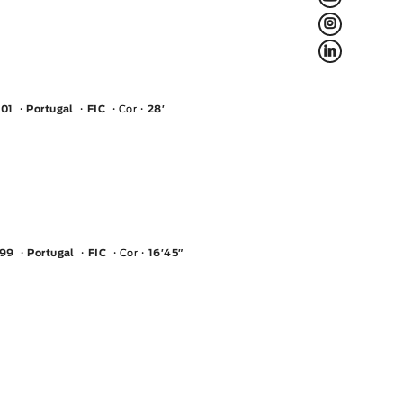
L
f
01
Portugal
FIC
Cor
28′
999
Portugal
FIC
Cor
16′45″