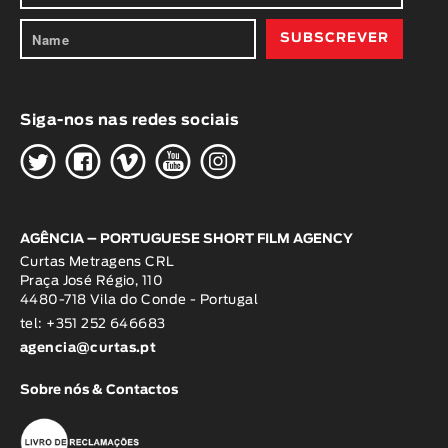
Siga-nos nas redes sociais
H
G
W
O
K
AGÊNCIA – PORTUGUESE SHORT FILM AGENCY
Curtas Metragens CRL
Praça José Régio, 110
4480-718 Vila do Conde - Portugal
tel: +351 252 646683
agencia@curtas.pt
Sobre nós & Contactos